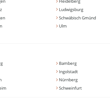
gen
Heidelberg
z
Ludwigsburg
gen
Schwäbisch Gmünd
en
Ulm
rg
Bamberg
Ingolstadt
m
Nürnberg
eim
Schweinfurt