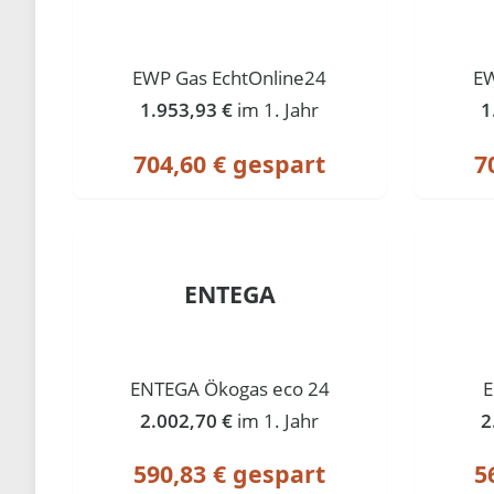
EWP Gas EchtOnline24
EW
1.953,93 €
im 1. Jahr
1
704,60 € gespart
7
ENTEGA
ENTEGA Ökogas eco 24
E
2.002,70 €
im 1. Jahr
2
590,83 € gespart
5