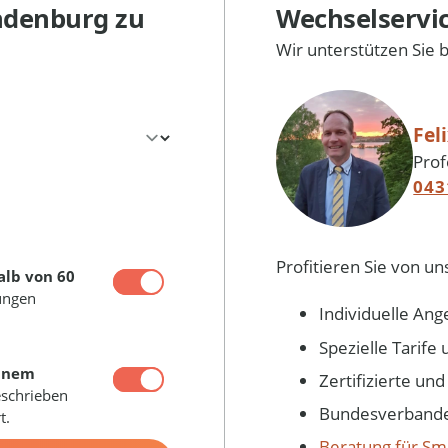
ndenburg
zu
Wechselservi
Wir unterstützen Sie 
Fel
Prof
043
Profitieren Sie von un
alb von 60
ungen
Individuelle Ang
Spezielle Tarif
inem
Zertifizierte un
eschrieben
Bundesverbandes
t.
Beratung für Sm