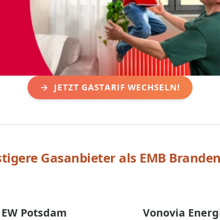
JETZT GASTARIF WECHSELN!
tigere Gasanbieter als
EMB Brande
EW Potsdam
Vonovia Energ