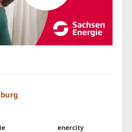
nburg
ie
enercity