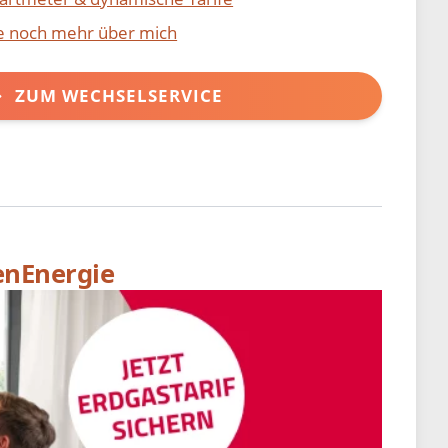
ie noch mehr über mich
ZUM WECHSELSERVICE
enEnergie