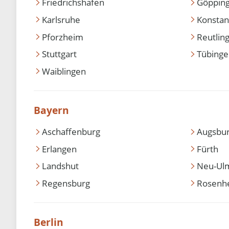
Friedrichshafen
Göppin
Karlsruhe
Konstan
Pforzheim
Reutlin
Stuttgart
Tübing
Waiblingen
Bayern
Aschaffenburg
Augsbu
Erlangen
Fürth
Landshut
Neu-Ul
Regensburg
Rosenh
Berlin