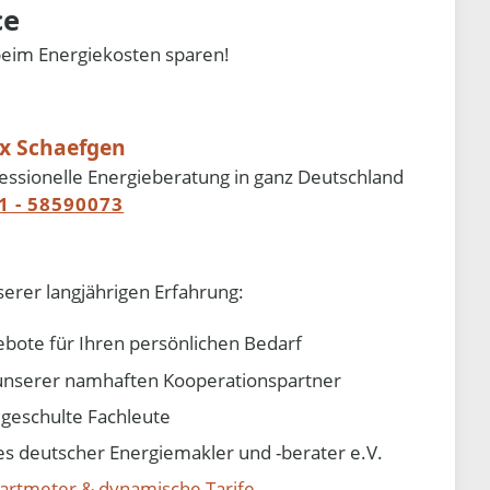
ce
beim Energiekosten sparen!
ix Schaefgen
essionelle Energieberatung in ganz Deutschland
1 - 58590073
serer langjährigen Erfahrung:
ebote für Ihren persönlichen Bedarf
e unserer namhaften Kooperationspartner
d geschulte Fachleute
 deutscher Energiemakler und -berater e.V.
artmeter & dynamische Tarife