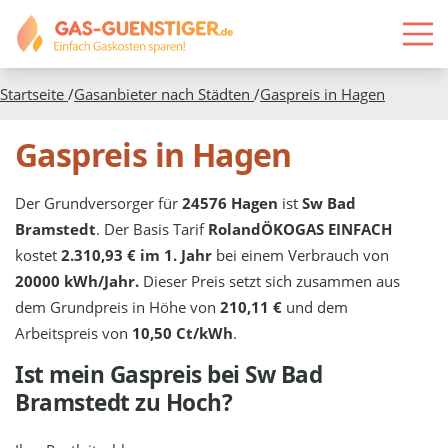
Startseite
/
Gasanbieter nach Städten
/
Gaspreis in
Hagen
Gaspreis in Hagen
Der Grundversorger für
24576 Hagen
ist
Sw Bad
Bramstedt
. Der Basis Tarif
RolandÖKOGAS EINFACH
kostet
2.310,93 € im 1. Jahr
bei einem Verbrauch von
20000 kWh/Jahr.
Dieser Preis setzt sich zusammen aus
dem Grundpreis in Höhe von
210,11 €
und dem
Arbeitspreis von
10,50 Ct/kWh
.
Ist mein Gaspreis bei
Sw Bad
Bramstedt
zu Hoch?