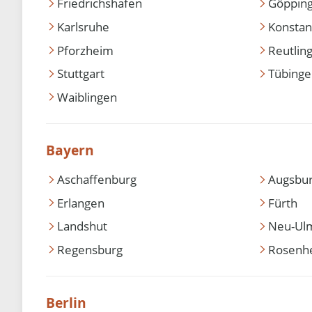
Friedrichshafen
Göppin
Karlsruhe
Konstan
Pforzheim
Reutlin
Stuttgart
Tübing
Waiblingen
Bayern
Aschaffenburg
Augsbu
Erlangen
Fürth
Landshut
Neu-Ul
Regensburg
Rosenh
Berlin