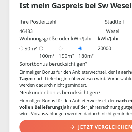
Ist mein Gaspreis bei
Sw Wese
Ihre Postleitzahl
Stadtteil
Wohnungsgröße oder kWh/Jahr
kWh/Jahr
50m²
100m²
150m²
180m²
Sofortbonus berücksichtigen?
Einmaliger Bonus für den Anbieterwechsel, der
innerh
Tagen
nach Lieferbeginn überwiesen wird. Vorauszahl
werden dadurch nicht gemindert.
Neukundenbonus berücksichtigen?
Einmaliger Bonus für den Anbieterwechsel, der
nach e
vollen Belieferungsjahr
auf der Jahresrechnung gutg
wird. Vorauszahlungen werden dadurch nicht geminder
JETZT VERGLEICHE