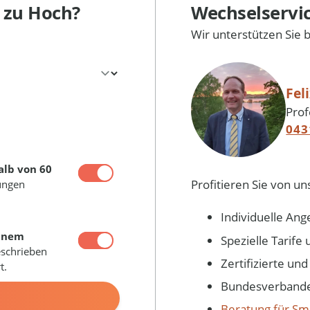
l
zu Hoch?
Wechselservi
Wir unterstützen Sie 
Fel
Prof
043
alb von 60
Profitieren Sie von un
ungen
Individuelle Ang
inem
Spezielle Tarif
eschrieben
Zertifizierte un
t.
Bundesverbandes
N
Beratung für Sm