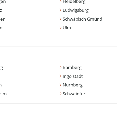
gen
Heidelberg
z
Ludwigsburg
gen
Schwäbisch Gmünd
en
Ulm
rg
Bamberg
Ingolstadt
m
Nürnberg
eim
Schweinfurt