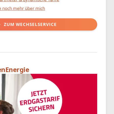
ie noch mehr über mich
ZUM WECHSELSERVICE
enEnergie