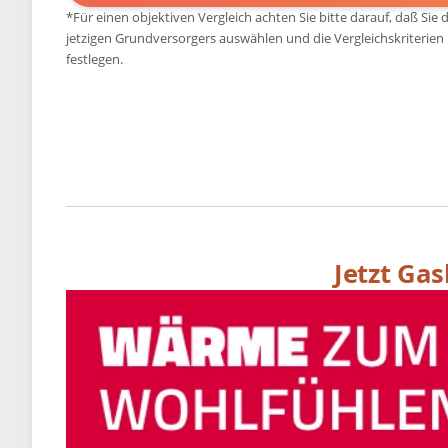
*Für einen objektiven Vergleich achten Sie bitte darauf, daß Sie 
jetzigen Grundversorgers auswählen und die Vergleichskriterien
festlegen.
Jetzt Ga