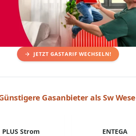
JETZT GASTARIF WECHSELN!
Günstigere Gasanbieter als
Sw Wese
PLUS Strom
ENTEGA