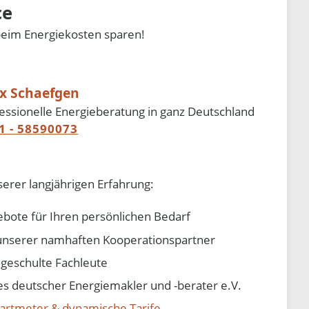
ce
beim Energiekosten sparen!
ix Schaefgen
essionelle Energieberatung in ganz Deutschland
1 - 58590073
serer langjährigen Erfahrung:
ebote für Ihren persönlichen Bedarf
e unserer namhaften Kooperationspartner
d geschulte Fachleute
 deutscher Energiemakler und -berater e.V.
artmeter & dynamische Tarife