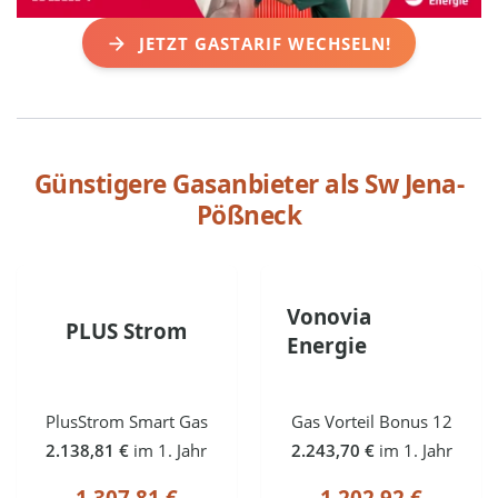
JETZT GASTARIF WECHSELN!
Günstigere Gasanbieter als
Sw Jena-
Pößneck
Vonovia
PLUS Strom
Energie
PlusStrom Smart Gas
Gas Vorteil Bonus 12
2.138,81 €
im 1. Jahr
2.243,70 €
im 1. Jahr
1.307,81 €
1.202,92 €