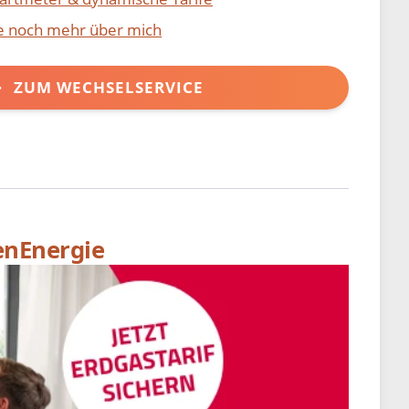
ie noch mehr über mich
ZUM WECHSELSERVICE
enEnergie