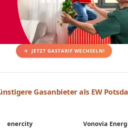
JETZT GASTARIF WECHSELN!
ünstigere Gasanbieter als
EW Potsd
enercity
Vonovia Energ