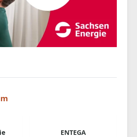
am
ie
ENTEGA