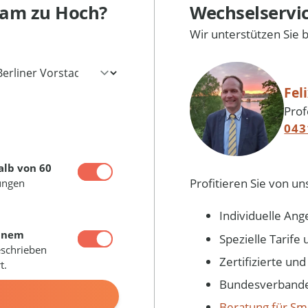
dam
zu Hoch?
Wechselservi
Wir unterstützen Sie 
Fel
Prof
043
alb von 60
Profitieren Sie von un
ungen
Individuelle Ang
inem
Spezielle Tarif
eschrieben
Zertifizierte un
t.
Bundesverbandes
N
Beratung für Sm