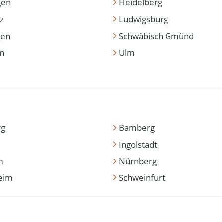
gen
Heidelberg
z
Ludwigsburg
gen
Schwäbisch Gmünd
en
Ulm
rg
Bamberg
Ingolstadt
m
Nürnberg
eim
Schweinfurt