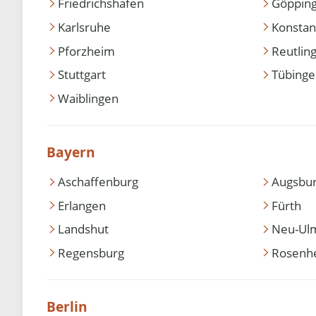
Friedrichshafen
Göppin
Karlsruhe
Konstan
Pforzheim
Reutlin
Stuttgart
Tübing
Waiblingen
Bayern
Aschaffenburg
Augsbu
Erlangen
Fürth
Landshut
Neu-Ul
Regensburg
Rosenh
Berlin