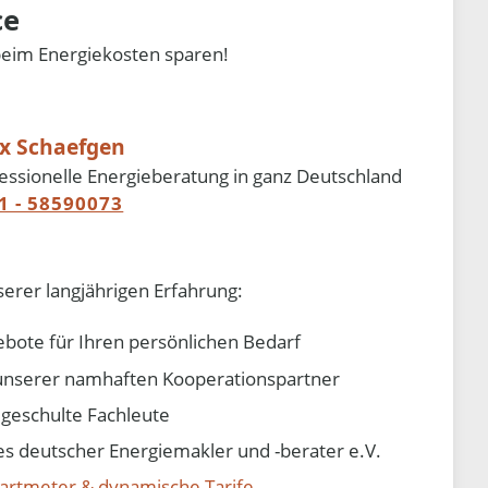
ce
beim Energiekosten sparen!
ix Schaefgen
essionelle Energieberatung in ganz Deutschland
1 - 58590073
serer langjährigen Erfahrung:
ebote für Ihren persönlichen Bedarf
e unserer namhaften Kooperationspartner
d geschulte Fachleute
 deutscher Energiemakler und -berater e.V.
artmeter & dynamische Tarife