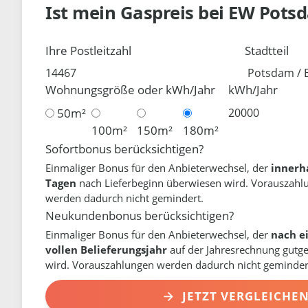
Ist mein Gaspreis bei
EW Pots
Ihre Postleitzahl
Stadtteil
Wohnungsgröße oder kWh/Jahr
kWh/Jahr
50m²
100m²
150m²
180m²
Sofortbonus berücksichtigen?
Einmaliger Bonus für den Anbieterwechsel, der
innerh
Tagen
nach Lieferbeginn überwiesen wird. Vorauszahl
werden dadurch nicht gemindert.
Neukundenbonus berücksichtigen?
Einmaliger Bonus für den Anbieterwechsel, der
nach e
vollen Belieferungsjahr
auf der Jahresrechnung gutg
wird. Vorauszahlungen werden dadurch nicht geminder
JETZT VERGLEICHE