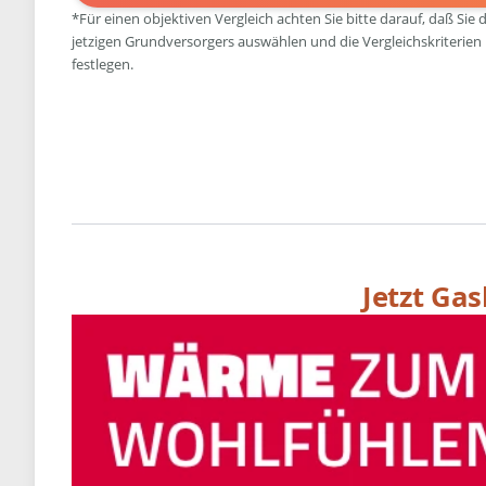
*Für einen objektiven Vergleich achten Sie bitte darauf, daß Sie 
jetzigen Grundversorgers auswählen und die Vergleichskriterien
festlegen.
Jetzt Ga