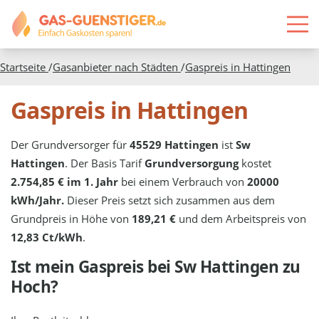
Startseite
/
Gasanbieter nach Städten
/
Gaspreis in
Hattingen
Gaspreis in Hattingen
Der Grundversorger für
45529 Hattingen
ist
Sw
Hattingen
. Der Basis Tarif
Grundversorgung
kostet
2.754,85 € im 1. Jahr
bei einem Verbrauch von
20000
kWh/Jahr.
Dieser Preis setzt sich zusammen aus dem
Grundpreis in Höhe von
189,21 €
und dem Arbeitspreis von
12,83 Ct/kWh
.
Ist mein Gaspreis bei
Sw Hattingen
zu
Hoch?