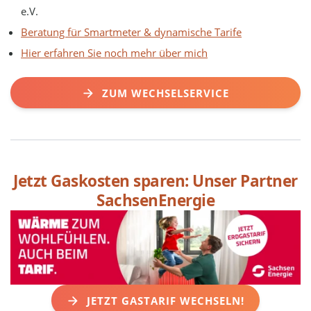
e.V.
Beratung für Smartmeter & dynamische Tarife
Hier erfahren Sie noch mehr über mich
ZUM WECHSELSERVICE
Jetzt Gaskosten sparen: Unser Partner
SachsenEnergie
JETZT GASTARIF WECHSELN!