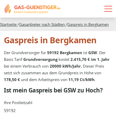
Startseite
/
Gasanbieter nach Städten
/
Gaspreis in
Bergkamen
Gaspreis in Bergkamen
Der Grundversorger für
59192 Bergkamen
ist
GSW
. Der
Basis Tarif
Grundversorgung
kostet
2.415,70 € im 1. Jahr
bei einem Verbrauch von
20000 kWh/Jahr.
Dieser Preis
setzt sich zusammen aus dem Grundpreis in Höhe von
178,50 €
und dem Arbeitspreis von
11,19 Ct/kWh
.
Ist mein Gaspreis bei
GSW
zu Hoch?
Ihre Postleitzahl