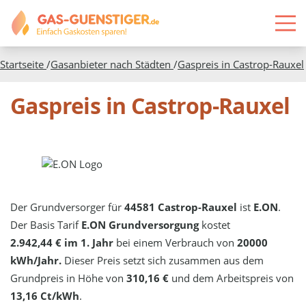
Startseite
/
Gasanbieter nach Städten
/
Gaspreis in
Castrop-Rauxel
Gaspreis in Castrop-Rauxel
Der Grundversorger für
44581 Castrop-Rauxel
ist
E.ON
.
Der Basis Tarif
E.ON Grundversorgung
kostet
2.942,44 € im 1. Jahr
bei einem Verbrauch von
20000
kWh/Jahr.
Dieser Preis setzt sich zusammen aus dem
Grundpreis in Höhe von
310,16 €
und dem Arbeitspreis von
13,16 Ct/kWh
.