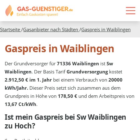
Startseite
/
Gasanbieter nach Städten
/
Gaspreis in
Waiblingen
Gaspreis in Waiblingen
Der Grundversorger für
71336 Waiblingen
ist
Sw
Waiblingen
. Der Basis Tarif
Grundversorgung
kostet
2.912,50 € im 1. Jahr
bei einem Verbrauch von
20000
kWh/Jahr.
Dieser Preis setzt sich zusammen aus dem
Grundpreis in Höhe von
178,50 €
und dem Arbeitspreis von
13,67 Ct/kWh
.
Ist mein Gaspreis bei
Sw Waiblingen
zu Hoch?