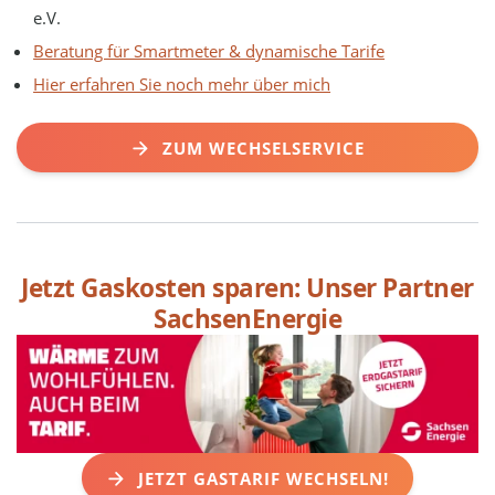
e.V.
Beratung für Smartmeter & dynamische Tarife
Hier erfahren Sie noch mehr über mich
ZUM WECHSELSERVICE
Jetzt Gaskosten sparen: Unser Partner
SachsenEnergie
JETZT GASTARIF WECHSELN!