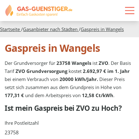
Startseite
/
Gasanbieter nach Städten
/
Gaspreis in
Wangels
Gaspreis in Wangels
Der Grundversorger für
23758 Wangels
ist
ZVO
. Der Basis
Tarif
ZVO Grundversorgung
kostet
2.692,97 € im 1. Jahr
bei einem Verbrauch von
20000 kWh/Jahr.
Dieser Preis
setzt sich zusammen aus dem Grundpreis in Höhe von
177,31 €
und dem Arbeitspreis von
12,58 Ct/kWh
.
Ist mein Gaspreis bei
ZVO
zu Hoch?
Ihre Postleitzahl