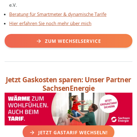
e.V.
Beratung für Smartmeter & dynamische Tarife
Hier erfahren Sie noch mehr über mich
ZUM WECHSELSERVICE
Jetzt Gaskosten sparen: Unser Partner
SachsenEnergie
JETZT GASTARIF WECHSELN!