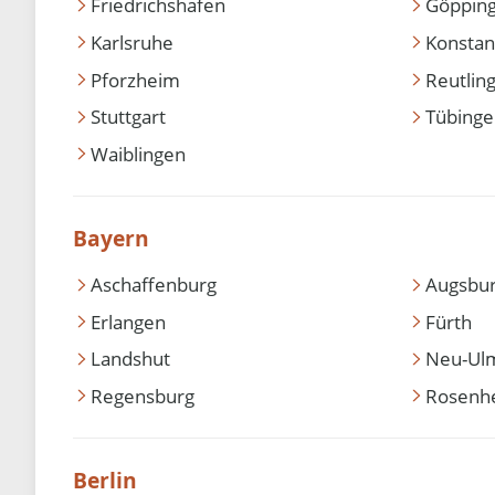
Friedrichshafen
Göppin
Karlsruhe
Konstan
Pforzheim
Reutlin
Stuttgart
Tübing
Waiblingen
Bayern
Aschaffenburg
Augsbu
Erlangen
Fürth
Landshut
Neu-Ul
Regensburg
Rosenh
Berlin