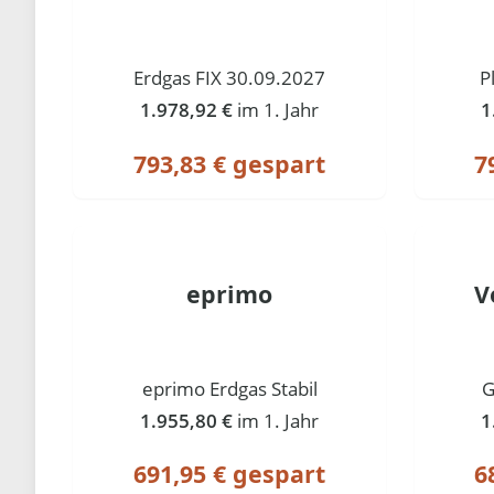
Erdgas FIX 30.09.2027
P
1.978,92 €
im 1. Jahr
1
793,83 € gespart
7
eprimo
V
eprimo Erdgas Stabil
G
1.955,80 €
im 1. Jahr
1
691,95 € gespart
6