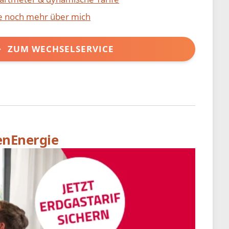
ie noch mehr über mich
ZUM WECHSELSERVICE
enEnergie