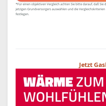
*Für einen objektiven Vergleich achten Sie bitte darauf, daß Sie 
jetzigen Grundversorgers auswählen und die Vergleichskriterien
festlegen.
Jetzt Ga