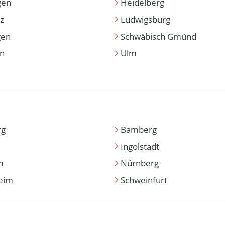
gen
Heidelberg
z
Ludwigsburg
gen
Schwäbisch Gmünd
en
Ulm
rg
Bamberg
Ingolstadt
m
Nürnberg
eim
Schweinfurt