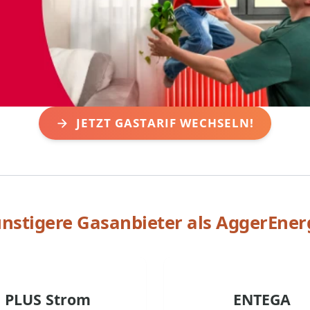
JETZT GASTARIF WECHSELN!
nstigere Gasanbieter als
AggerEner
PLUS Strom
ENTEGA