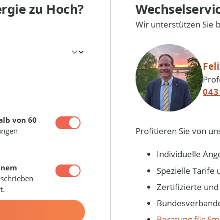
ergie
zu Hoch?
Wechselservi
Wir unterstützen Sie 
Fel
Prof
043
alb von 60
Profitieren Sie von un
ungen
Individuelle Ang
inem
Spezielle Tarif
eschrieben
Zertifizierte un
t.
Bundesverbandes
N
Beratung für Sm