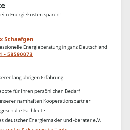
ce
beim Energiekosten sparen!
ix Schaefgen
essionelle Energieberatung in ganz Deutschland
1 - 58590073
serer langjährigen Erfahrung:
ebote für Ihren persönlichen Bedarf
e unserer namhaften Kooperationspartner
d geschulte Fachleute
 deutscher Energiemakler und -berater e.V.
artmeter & dynamische Tarife