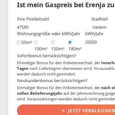
Ist mein Gaspreis bei
Erenja
zu
Ihre Postleitzahl
Stadtteil
Wohnungsgröße oder kWh/Jahr
kWh/Jahr
50m²
100m²
150m²
180m²
Sofortbonus berücksichtigen?
Einmaliger Bonus für den Anbieterwechsel, der
innerh
Tagen
nach Lieferbeginn überwiesen wird. Vorauszahl
werden dadurch nicht gemindert.
Neukundenbonus berücksichtigen?
Einmaliger Bonus für den Anbieterwechsel, der
nach e
vollen Belieferungsjahr
auf der Jahresrechnung gutg
wird. Vorauszahlungen werden dadurch nicht geminder
JETZT VERGLEICHE