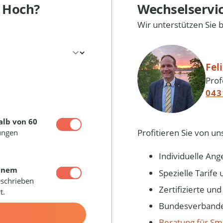
 Hoch?
Wechselservi
Wir unterstützen Sie 
Fel
Prof
043
alb von 60
Profitieren Sie von un
ungen
Individuelle Ang
inem
Spezielle Tarif
eschrieben
Zertifizierte un
t.
Bundesverbandes
N
Beratung für Sm