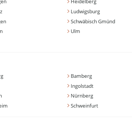
gen
Heidelberg
z
Ludwigsburg
gen
Schwäbisch Gmünd
en
Ulm
rg
Bamberg
Ingolstadt
m
Nürnberg
eim
Schweinfurt