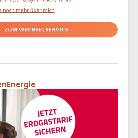
ie noch mehr über mich
ZUM WECHSELSERVICE
enEnergie