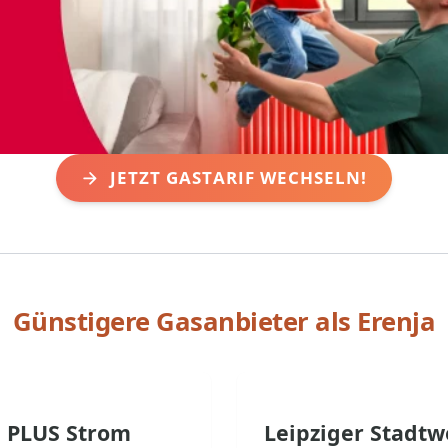
JETZT GASTARIF WECHSELN!
Günstigere Gasanbieter als
Erenja
PLUS Strom
Leipziger Stadtw