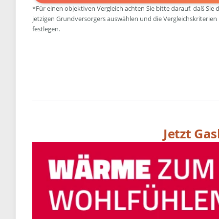
*Für einen objektiven Vergleich achten Sie bitte darauf, daß Sie 
jetzigen Grundversorgers auswählen und die Vergleichskriterien
festlegen.
Jetzt Ga