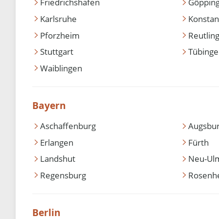
Friedrichshafen
Göppin
Karlsruhe
Konstan
Pforzheim
Reutlin
Stuttgart
Tübing
Waiblingen
Bayern
Aschaffenburg
Augsbu
Erlangen
Fürth
Landshut
Neu-Ul
Regensburg
Rosenh
Berlin