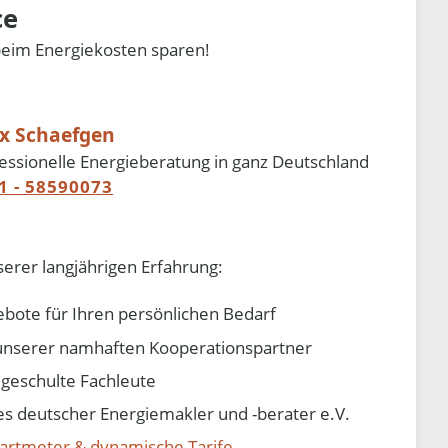
ce
beim Energiekosten sparen!
ix Schaefgen
essionelle Energieberatung in ganz Deutschland
1 - 58590073
serer langjährigen Erfahrung:
ebote für Ihren persönlichen Bedarf
e unserer namhaften Kooperationspartner
d geschulte Fachleute
 deutscher Energiemakler und -berater e.V.
artmeter & dynamische Tarife