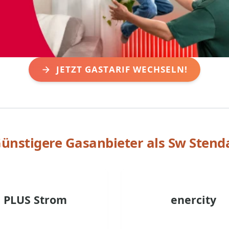
JETZT GASTARIF WECHSELN!
ünstigere Gasanbieter als
Sw Stend
PLUS Strom
enercity