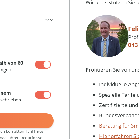
Wir unterstützen Sie 
Fel
Prof
043
alb von 60
Profitieren Sie von un
ungen
Individuelle Ang
inem
Spezielle Tarif
eschrieben
Zertifizierte un
t.
Bundesverbandes
N
Beratung für Sm
den korrekten Tarif Ihres
Hier erfahren S
 nach Ihren Bedürfnissen