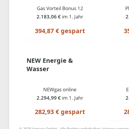
Gas Vorteil Bonus 12
P
2.183,06 €
im 1. Jahr
2
394,87 € gespart
3
NEW Energie &
Wasser
NEWgas online
E
2.294,99 €
im 1. Jahr
2
282,93 € gespart
2
© 2025 Verivox GmbH - Alle Rechte vorbehalten. Verivox verwende