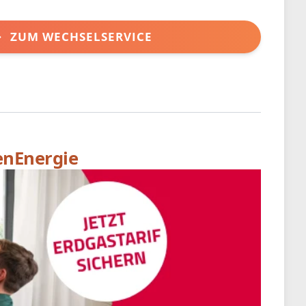
ZUM WECHSELSERVICE
enEnergie