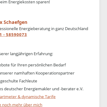
beim Energiekosten sparen!
ix Schaefgen
essionelle Energieberatung in ganz Deutschland
1 - 58590073
serer langjährigen Erfahrung:
ebote für Ihren persönlichen Bedarf
e unserer namhaften Kooperationspartner
d geschulte Fachleute
 deutscher Energiemakler und -berater e.V.
artmeter & dynamische Tarife
ie noch mehr über mich