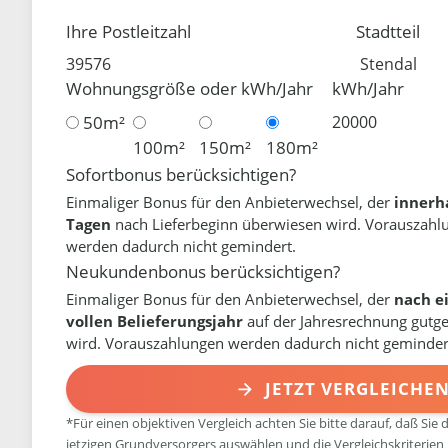
Ihre Postleitzahl
Stadtteil
Wohnungsgröße oder kWh/Jahr
kWh/Jahr
50m²
100m²
150m²
180m²
Sofortbonus berücksichtigen?
Einmaliger Bonus für den Anbieterwechsel, der
innerh
Tagen
nach Lieferbeginn überwiesen wird. Vorauszahl
werden dadurch nicht gemindert.
Neukundenbonus berücksichtigen?
Einmaliger Bonus für den Anbieterwechsel, der
nach e
vollen Belieferungsjahr
auf der Jahresrechnung gutg
wird. Vorauszahlungen werden dadurch nicht geminder
JETZT VERGLEICHE
*Für einen objektiven Vergleich achten Sie bitte darauf, daß Sie 
jetzigen Grundversorgers auswählen und die Vergleichskriterien