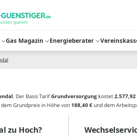
Gas Magazin
Energieberater
Vereinskass
ndal
endal
. Der Basis Tarif
Grundversorgung
kostet
2.577,92 
s dem Grundpreis in Höhe von
188,40 €
und dem Arbeitsp
al
zu Hoch?
Wechselservi