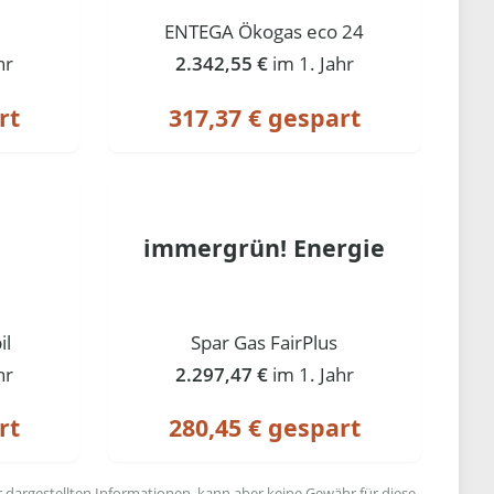
ENTEGA Ökogas eco 24
hr
2.342,55 €
im 1. Jahr
rt
317,37 € gespart
immergrün! Energie
il
Spar Gas FairPlus
hr
2.297,47 €
im 1. Jahr
rt
280,45 € gespart
r dargestellten Informationen, kann aber keine Gewähr für diese