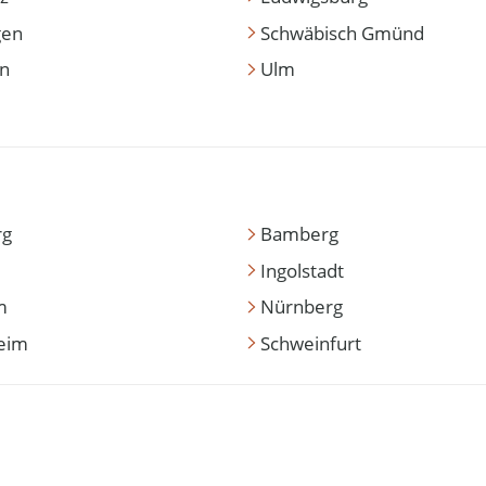
gen
Schwäbisch Gmünd
en
Ulm
rg
Bamberg
Ingolstadt
m
Nürnberg
eim
Schweinfurt