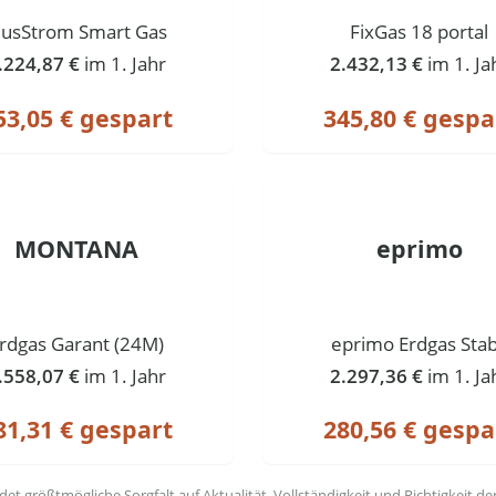
lusStrom Smart Gas
FixGas 18 portal
.224,87 €
im 1. Jahr
2.432,13 €
im 1. Ja
53,05 € gespart
345,80 € gespa
MONTANA
eprimo
rdgas Garant (24M)
eprimo Erdgas Stab
.558,07 €
im 1. Jahr
2.297,36 €
im 1. Ja
81,31 € gespart
280,56 € gespa
t größtmögliche Sorgfalt auf Aktualität, Vollständigkeit und Richtigkeit de