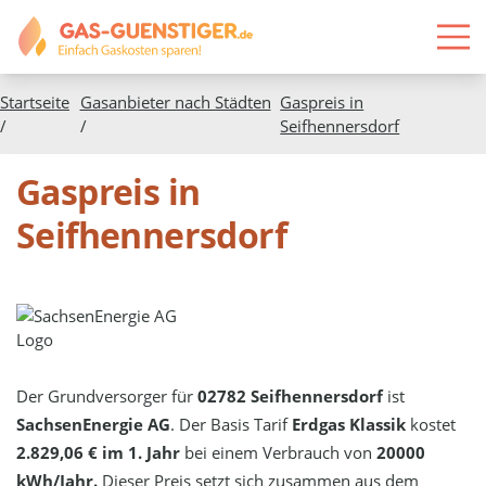
Startseite
Gasanbieter nach Städten
Gaspreis in
/
/
Seifhennersdorf
Gaspreis in
Seifhennersdorf
Der Grundversorger für
02782 Seifhennersdorf
ist
SachsenEnergie AG
. Der Basis Tarif
Erdgas Klassik
kostet
2.829,06 € im 1. Jahr
bei einem Verbrauch von
20000
kWh/Jahr.
Dieser Preis setzt sich zusammen aus dem