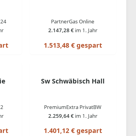
 24
PartnerGas Online
hr
2.147,28 €
im 1. Jahr
art
1.513,48 € gespart
ie
Sw Schwäbisch Hall
12
PremiumExtra PrivatBW
hr
2.259,64 €
im 1. Jahr
art
1.401,12 € gespart