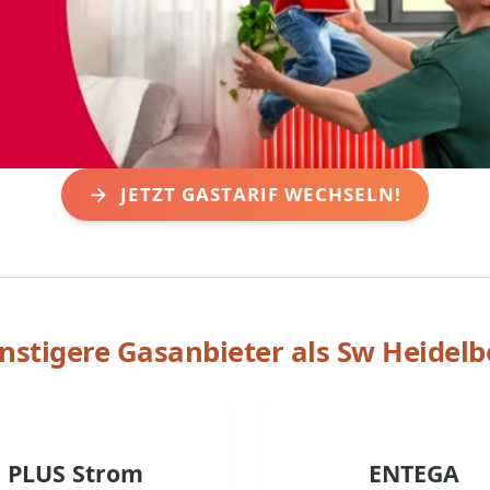
JETZT GASTARIF WECHSELN!
nstigere Gasanbieter als
Sw Heidelb
PLUS Strom
ENTEGA