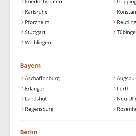
Friedrichshafen
Göppin
Karlsruhe
Konstan
Pforzheim
Reutlin
Stuttgart
Tübing
Waiblingen
Bayern
Aschaffenburg
Augsbu
Erlangen
Fürth
Landshut
Neu-Ul
Regensburg
Rosenh
Berlin