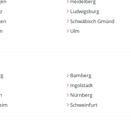
gen
Heidelberg
z
Ludwigsburg
gen
Schwäbisch Gmünd
en
Ulm
rg
Bamberg
Ingolstadt
m
Nürnberg
eim
Schweinfurt