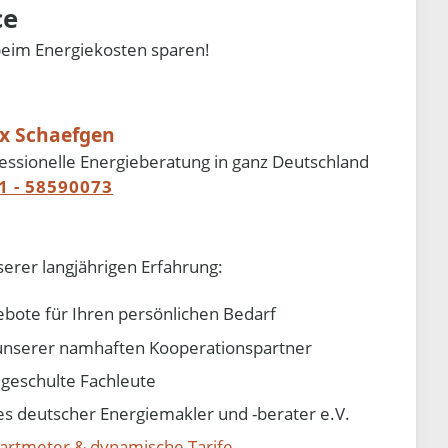
ce
beim Energiekosten sparen!
ix Schaefgen
essionelle Energieberatung in ganz Deutschland
1 - 58590073
serer langjährigen Erfahrung:
ebote für Ihren persönlichen Bedarf
e unserer namhaften Kooperationspartner
d geschulte Fachleute
 deutscher Energiemakler und -berater e.V.
artmeter & dynamische Tarife