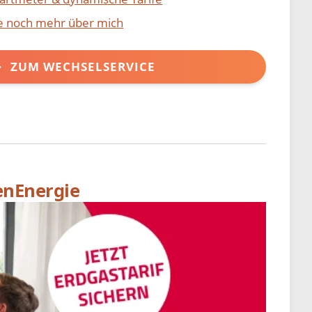
ie noch mehr über mich
ZUM WECHSELSERVICE
enEnergie