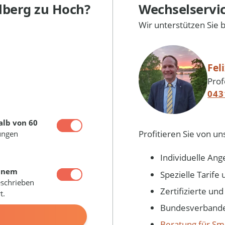
lberg
zu Hoch?
Wechselservi
Wir unterstützen Sie 
Fel
Prof
043
alb von 60
Profitieren Sie von un
ungen
Individuelle Ang
inem
Spezielle Tarif
eschrieben
Zertifizierte un
t.
Bundesverbandes
N
Beratung für Sm