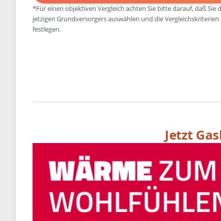
*Für einen objektiven Vergleich achten Sie bitte darauf, daß Sie 
jetzigen Grundversorgers auswählen und die Vergleichskriterien
festlegen.
Jetzt Ga