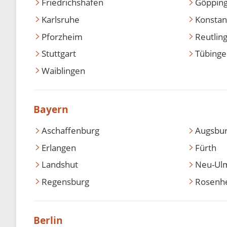
Friedrichshafen
Göppin
Karlsruhe
Konstan
Pforzheim
Reutlin
Stuttgart
Tübing
Waiblingen
Bayern
Aschaffenburg
Augsbu
Erlangen
Fürth
Landshut
Neu-Ul
Regensburg
Rosenh
Berlin