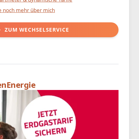
ie noch mehr über mich
ZUM WECHSELSERVICE
enEnergie