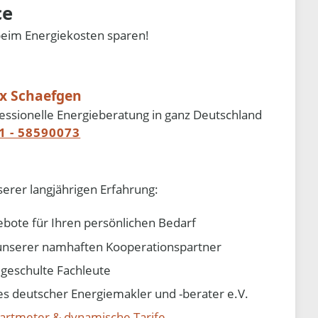
ce
beim Energiekosten sparen!
ix Schaefgen
essionelle Energieberatung in ganz Deutschland
1 - 58590073
serer langjährigen Erfahrung:
ebote für Ihren persönlichen Bedarf
e unserer namhaften Kooperationspartner
d geschulte Fachleute
 deutscher Energiemakler und -berater e.V.
artmeter & dynamische Tarife