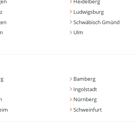
gen
Heidelberg
z
Ludwigsburg
gen
Schwäbisch Gmünd
en
Ulm
rg
Bamberg
Ingolstadt
m
Nürnberg
eim
Schweinfurt