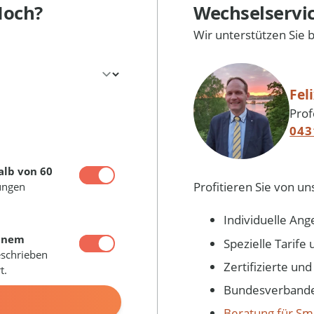
Hoch?
Wechselservi
Wir unterstützen Sie 
Fel
Prof
043
alb von 60
Profitieren Sie von un
ungen
Individuelle Ang
inem
Spezielle Tarif
eschrieben
Zertifizierte un
t.
Bundesverbandes
N
Beratung für Sm