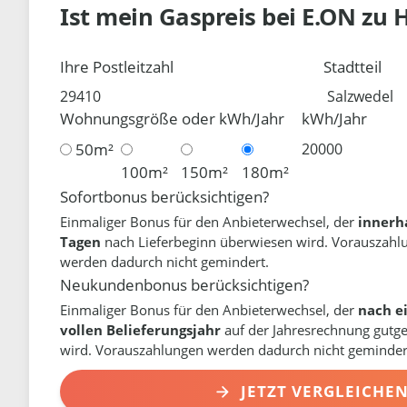
Ist mein Gaspreis bei
E.ON
zu 
Ihre Postleitzahl
Stadtteil
Wohnungsgröße oder kWh/Jahr
kWh/Jahr
50m²
100m²
150m²
180m²
Sofortbonus berücksichtigen?
Einmaliger Bonus für den Anbieterwechsel, der
innerh
Tagen
nach Lieferbeginn überwiesen wird. Vorauszahl
werden dadurch nicht gemindert.
Neukundenbonus berücksichtigen?
Einmaliger Bonus für den Anbieterwechsel, der
nach e
vollen Belieferungsjahr
auf der Jahresrechnung gutg
wird. Vorauszahlungen werden dadurch nicht geminder
JETZT VERGLEICHE