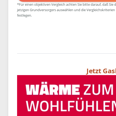
*Für einen objektiven Vergleich achten Sie bitte darauf, daß Sie 
jetzigen Grundversorgers auswählen und die Vergleichskriterien
festlegen.
Jetzt Ga