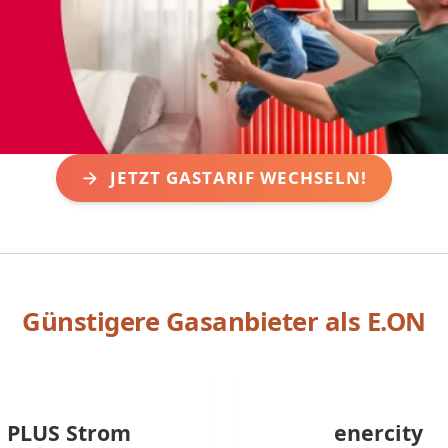
JETZT GASTARIF WECHSELN!
Günstigere Gasanbieter als
E.ON
PLUS Strom
enercity