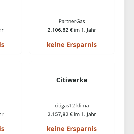
PartnerGas
hr
2.106,82 €
im 1. Jahr
is
keine Ersparnis
Citiwerke
e
citigas12 klima
hr
2.157,82 €
im 1. Jahr
is
keine Ersparnis