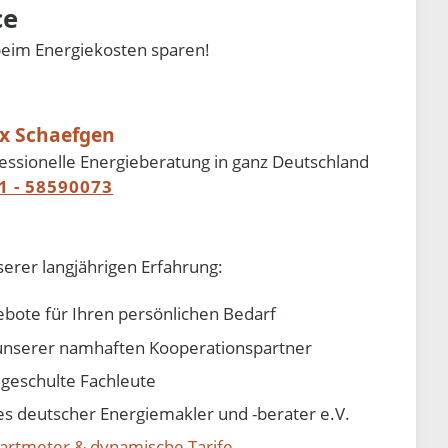
ce
beim Energiekosten sparen!
ix Schaefgen
essionelle Energieberatung in ganz Deutschland
1 - 58590073
serer langjährigen Erfahrung:
ebote für Ihren persönlichen Bedarf
e unserer namhaften Kooperationspartner
d geschulte Fachleute
 deutscher Energiemakler und -berater e.V.
artmeter & dynamische Tarife