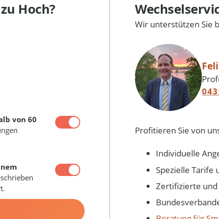
l
zu Hoch?
Wechselservi
Wir unterstützen Sie 
Fel
Prof
043
alb von 60
Profitieren Sie von un
ungen
Individuelle Ang
inem
Spezielle Tarif
eschrieben
Zertifizierte un
t.
Bundesverbandes
N
Beratung für Sm