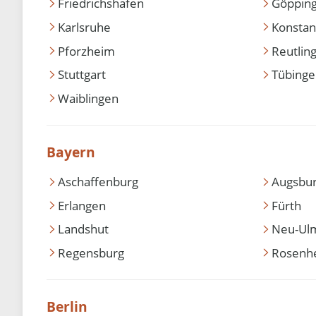
Friedrichshafen
Göppin
Karlsruhe
Konstan
Pforzheim
Reutlin
Stuttgart
Tübing
Waiblingen
Bayern
Aschaffenburg
Augsbu
Erlangen
Fürth
Landshut
Neu-Ul
Regensburg
Rosenh
Berlin