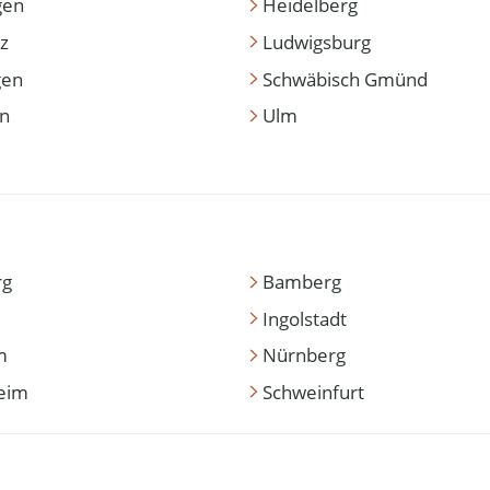
gen
Heidelberg
z
Ludwigsburg
gen
Schwäbisch Gmünd
en
Ulm
rg
Bamberg
Ingolstadt
m
Nürnberg
eim
Schweinfurt