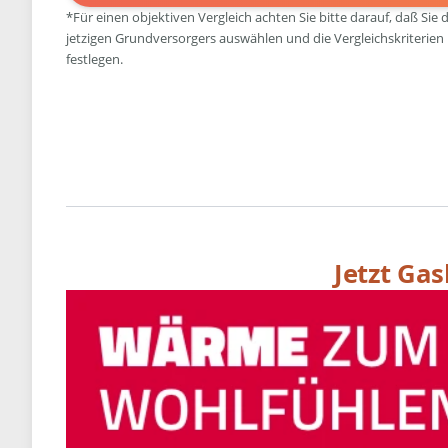
*Für einen objektiven Vergleich achten Sie bitte darauf, daß Sie 
jetzigen Grundversorgers auswählen und die Vergleichskriterien
festlegen.
Jetzt Ga