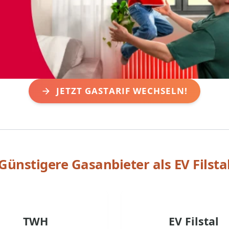
JETZT GASTARIF WECHSELN!
Günstigere Gasanbieter als
EV Filsta
TWH
EV Filstal