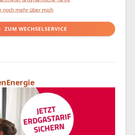
ie noch mehr über mich
ZUM WECHSELSERVICE
enEnergie