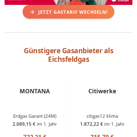
JETZT GASTARIF WECHSELN!
Günstigere Gasanbieter als
Eichsfeldgas
MONTANA
Citiwerke
Erdgas Garant (24M)
citigas12 klima
2.089,15 €
im 1. Jahr
1.872,22 €
im 1. Jahr
722,21 €
715,70 €