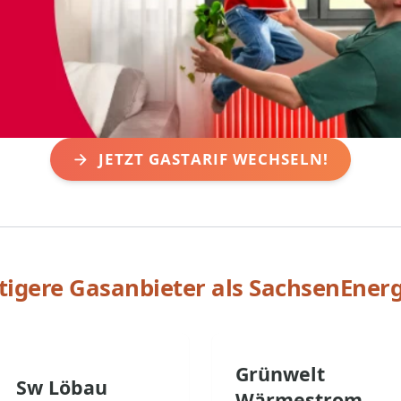
JETZT GASTARIF WECHSELN!
igere Gasanbieter als
SachsenEnerg
Grünwelt
Sw Löbau
Wärmestrom