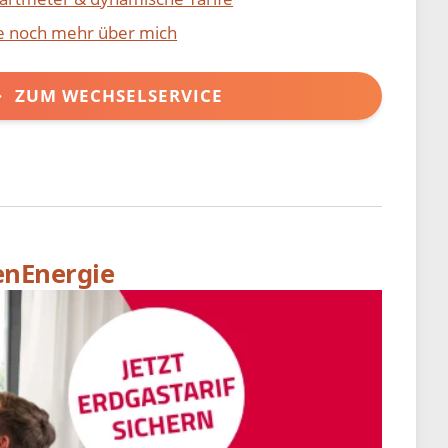
ie noch mehr über mich
ZUM WECHSELSERVICE
enEnergie