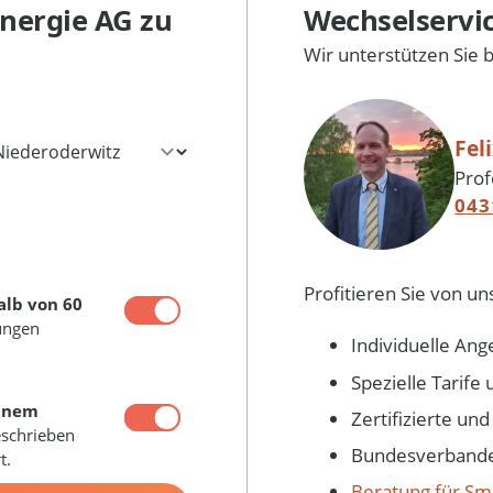
nergie AG
zu
Wechselservi
Wir unterstützen Sie 
Fel
Prof
043
Profitieren Sie von un
alb von 60
ungen
Individuelle Ang
Spezielle Tarif
inem
Zertifizierte un
eschrieben
Bundesverbandes
t.
Beratung für Sm