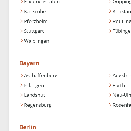
Friedrichshafen
Göppin
Karlsruhe
Konstan
Pforzheim
Reutlin
Stuttgart
Tübing
Waiblingen
Bayern
Aschaffenburg
Augsbu
Erlangen
Fürth
Landshut
Neu-Ul
Regensburg
Rosenh
Berlin