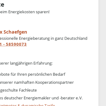
ce
beim Energiekosten sparen!
ix Schaefgen
essionelle Energieberatung in ganz Deutschland
1 - 58590073
serer langjährigen Erfahrung:
ebote für Ihren persönlichen Bedarf
e unserer namhaften Kooperationspartner
d geschulte Fachleute
 deutscher Energiemakler und -berater e.V.
artmeter & dynamische Tarife