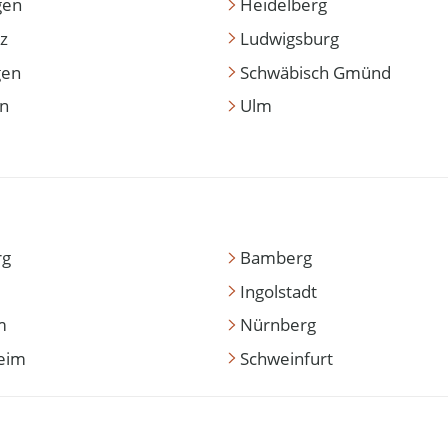
gen
Heidelberg
z
Ludwigsburg
gen
Schwäbisch Gmünd
en
Ulm
rg
Bamberg
Ingolstadt
m
Nürnberg
eim
Schweinfurt