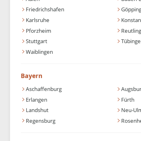
Friedrichshafen
Göppin
Karlsruhe
Konstan
Pforzheim
Reutlin
Stuttgart
Tübing
Waiblingen
Bayern
Aschaffenburg
Augsbu
Erlangen
Fürth
Landshut
Neu-Ul
Regensburg
Rosenh