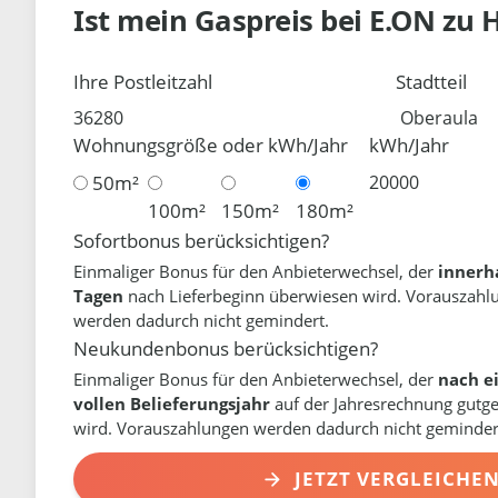
Ist mein Gaspreis bei
E.ON
zu 
Ihre Postleitzahl
Stadtteil
Wohnungsgröße oder kWh/Jahr
kWh/Jahr
50m²
100m²
150m²
180m²
Sofortbonus berücksichtigen?
Einmaliger Bonus für den Anbieterwechsel, der
innerh
Tagen
nach Lieferbeginn überwiesen wird. Vorauszahl
werden dadurch nicht gemindert.
Neukundenbonus berücksichtigen?
Einmaliger Bonus für den Anbieterwechsel, der
nach e
vollen Belieferungsjahr
auf der Jahresrechnung gutg
wird. Vorauszahlungen werden dadurch nicht geminder
JETZT VERGLEICHE