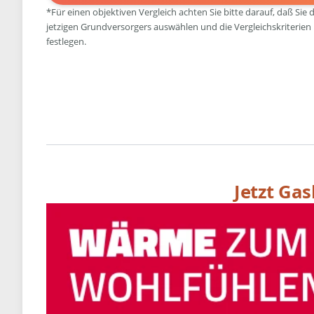
*Für einen objektiven Vergleich achten Sie bitte darauf, daß Sie 
jetzigen Grundversorgers auswählen und die Vergleichskriterien
festlegen.
Jetzt Ga