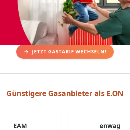
JETZT GASTARIF WECHSELN!
Günstigere Gasanbieter als
E.ON
EAM
enwag