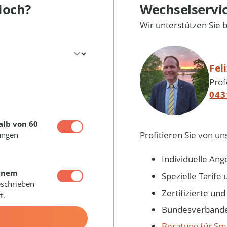
Hoch?
Wechselservi
Wir unterstützen Sie 
Fel
Prof
043
alb von 60
Profitieren Sie von un
ungen
Individuelle Ang
inem
Spezielle Tarif
eschrieben
Zertifizierte un
t.
Bundesverbandes
N
Beratung für Sm