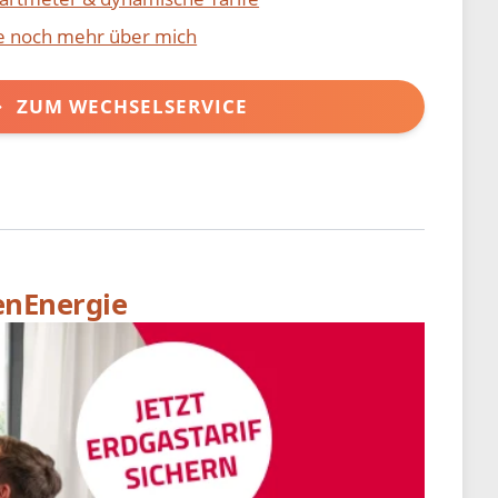
ie noch mehr über mich
ZUM WECHSELSERVICE
enEnergie