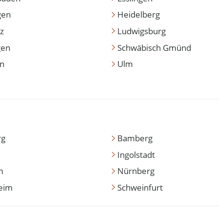
gen
Heidelberg
z
Ludwigsburg
gen
Schwäbisch Gmünd
en
Ulm
rg
Bamberg
Ingolstadt
m
Nürnberg
eim
Schweinfurt