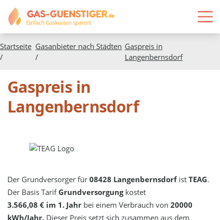
Startseite
Gasanbieter nach Städten
Gaspreis in
/
/
Langenbernsdorf
Gaspreis in
Langenbernsdorf
Der Grundversorger für
08428 Langenbernsdorf
ist
TEAG
.
Der Basis Tarif
Grundversorgung
kostet
3.566,08 € im 1. Jahr
bei einem Verbrauch von
20000
kWh/Jahr.
Dieser Preis setzt sich zusammen aus dem