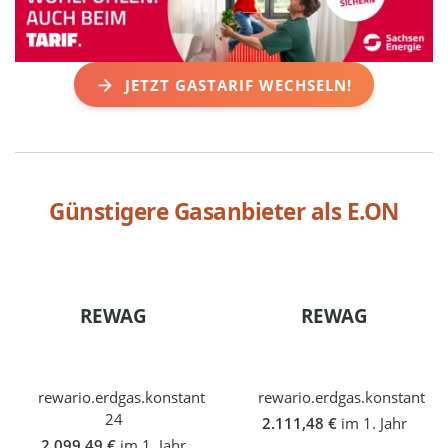
JETZT GASTARIF WECHSELN!
Günstigere Gasanbieter als
E.ON
REWAG
REWAG
rewario.erdgas.konstant
rewario.erdgas.konstant
24
2.111,48 €
im 1. Jahr
2.099,49 €
im 1. Jahr