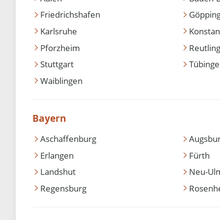
Friedrichshafen
Göppin
Karlsruhe
Konstan
Pforzheim
Reutlin
Stuttgart
Tübing
Waiblingen
Bayern
Aschaffenburg
Augsbu
Erlangen
Fürth
Landshut
Neu-Ul
Regensburg
Rosenh