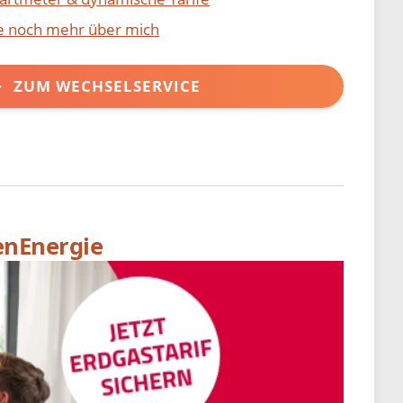
ie noch mehr über mich
ZUM WECHSELSERVICE
enEnergie