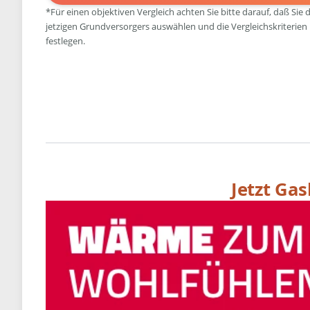
*Für einen objektiven Vergleich achten Sie bitte darauf, daß Sie 
jetzigen Grundversorgers auswählen und die Vergleichskriterien
festlegen.
Jetzt Ga