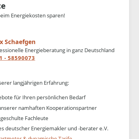
ce
beim Energiekosten sparen!
ix Schaefgen
essionelle Energieberatung in ganz Deutschland
1 - 58590073
serer langjährigen Erfahrung:
ebote für Ihren persönlichen Bedarf
e unserer namhaften Kooperationspartner
d geschulte Fachleute
 deutscher Energiemakler und -berater e.V.
artmeter & dynamische Tarife