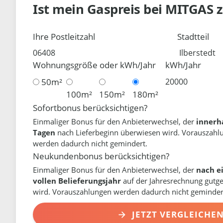
Ist mein Gaspreis bei
MITGAS
Ihre Postleitzahl
Stadtteil
Wohnungsgröße oder kWh/Jahr
kWh/Jahr
50m²
100m²
150m²
180m²
Sofortbonus berücksichtigen?
Einmaliger Bonus für den Anbieterwechsel, der
innerh
Tagen
nach Lieferbeginn überwiesen wird. Vorauszahl
werden dadurch nicht gemindert.
Neukundenbonus berücksichtigen?
Einmaliger Bonus für den Anbieterwechsel, der
nach e
vollen Belieferungsjahr
auf der Jahresrechnung gutg
wird. Vorauszahlungen werden dadurch nicht geminder
JETZT VERGLEICHE