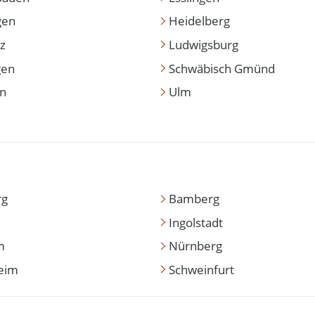
gen
Heidelberg
z
Ludwigsburg
gen
Schwäbisch Gmünd
en
Ulm
rg
Bamberg
Ingolstadt
m
Nürnberg
eim
Schweinfurt