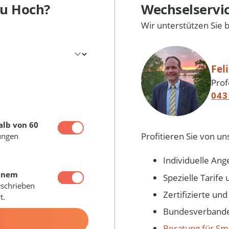
zu Hoch?
Wechselservi
Wir unterstützen Sie 
Fel
Prof
043
alb von 60
Profitieren Sie von un
ungen
Individuelle Ang
inem
Spezielle Tarif
eschrieben
Zertifizierte un
t.
Bundesverbandes
N
Beratung für Sm