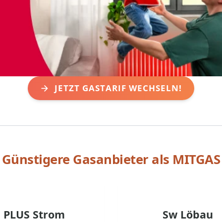
JETZT GASTARIF WECHSELN!
Günstigere Gasanbieter als
MITGAS
PLUS Strom
Sw Löbau