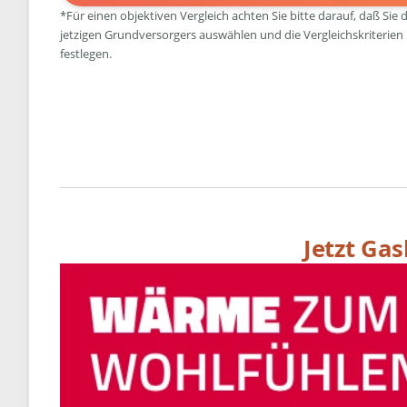
*Für einen objektiven Vergleich achten Sie bitte darauf, daß Sie 
jetzigen Grundversorgers auswählen und die Vergleichskriterien
festlegen.
Jetzt Ga