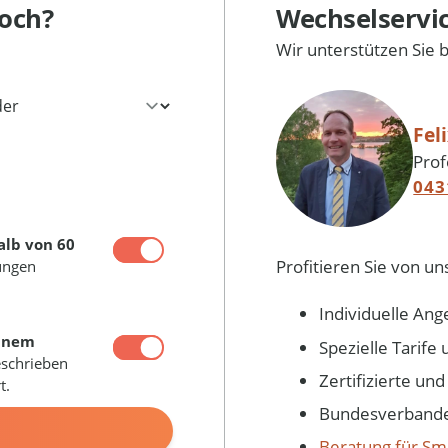
och?
Wechselservi
Wir unterstützen Sie 
Fel
Prof
043
alb von 60
Profitieren Sie von un
ungen
Individuelle Ang
inem
Spezielle Tarif
eschrieben
Zertifizierte un
t.
Bundesverbandes
N
Beratung für Sm