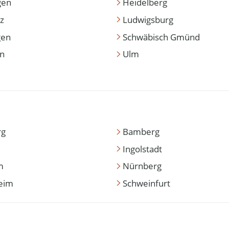
gen
Heidelberg
z
Ludwigsburg
gen
Schwäbisch Gmünd
en
Ulm
rg
Bamberg
Ingolstadt
m
Nürnberg
eim
Schweinfurt