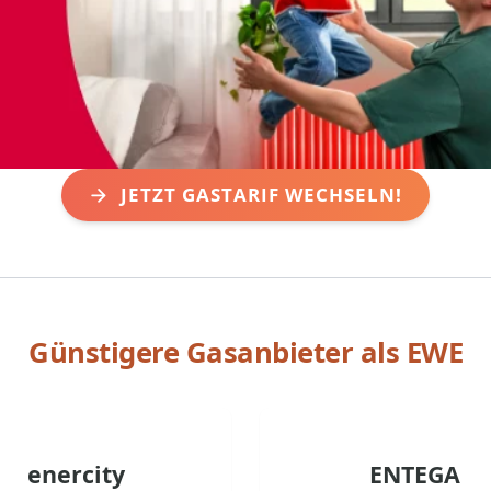
JETZT GASTARIF WECHSELN!
Günstigere Gasanbieter als
EWE
enercity
ENTEGA