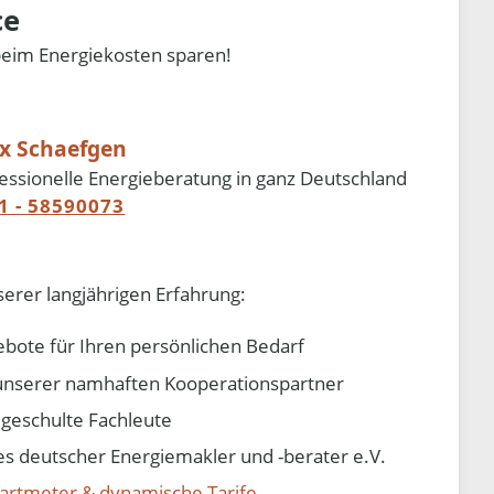
ce
beim Energiekosten sparen!
ix Schaefgen
essionelle Energieberatung in ganz Deutschland
1 - 58590073
serer langjährigen Erfahrung:
ebote für Ihren persönlichen Bedarf
e unserer namhaften Kooperationspartner
d geschulte Fachleute
 deutscher Energiemakler und -berater e.V.
artmeter & dynamische Tarife