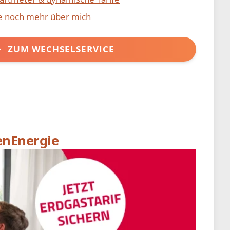
ie noch mehr über mich
ZUM WECHSELSERVICE
enEnergie