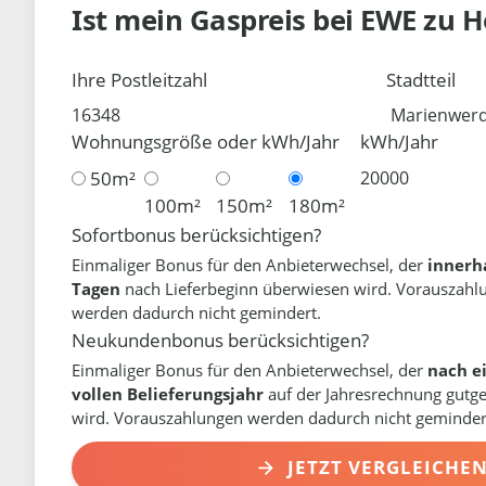
Ist mein Gaspreis bei
EWE
zu H
Ihre Postleitzahl
Stadtteil
Wohnungsgröße oder kWh/Jahr
kWh/Jahr
50m²
100m²
150m²
180m²
Sofortbonus berücksichtigen?
Einmaliger Bonus für den Anbieterwechsel, der
innerh
Tagen
nach Lieferbeginn überwiesen wird. Vorauszahl
werden dadurch nicht gemindert.
Neukundenbonus berücksichtigen?
Einmaliger Bonus für den Anbieterwechsel, der
nach e
vollen Belieferungsjahr
auf der Jahresrechnung gutg
wird. Vorauszahlungen werden dadurch nicht geminder
JETZT VERGLEICHE