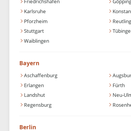
Friedrichshafen
Göppin
Karlsruhe
Konstan
Pforzheim
Reutlin
Stuttgart
Tübing
Waiblingen
Bayern
Aschaffenburg
Augsbu
Erlangen
Fürth
Landshut
Neu-Ul
Regensburg
Rosenh
Berlin