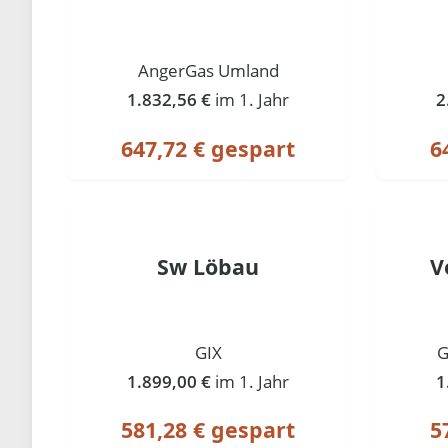
AngerGas Umland
1.832,56 €
im 1. Jahr
2
647,72 € gespart
6
Sw Löbau
V
GIX
G
1.899,00 €
im 1. Jahr
1
581,28 € gespart
5