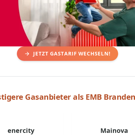
JETZT GASTARIF WECHSELN!
tigere Gasanbieter als
EMB Brande
enercity
Mainova