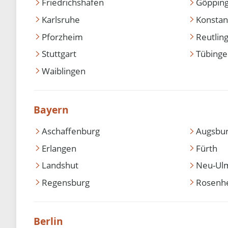
Friedrichshafen
Göppin
Karlsruhe
Konstan
Pforzheim
Reutlin
Stuttgart
Tübing
Waiblingen
Bayern
Aschaffenburg
Augsbu
Erlangen
Fürth
Landshut
Neu-Ul
Regensburg
Rosenh
Berlin