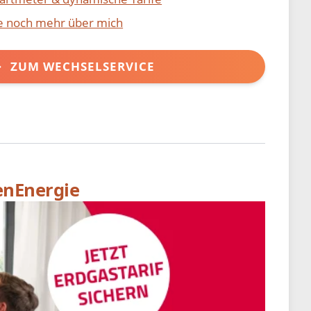
ie noch mehr über mich
ZUM WECHSELSERVICE
enEnergie