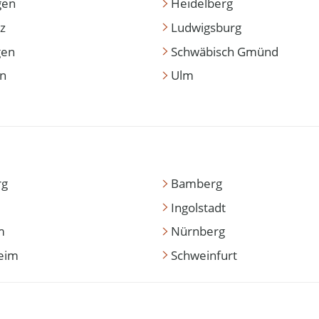
gen
Heidelberg
z
Ludwigsburg
gen
Schwäbisch Gmünd
en
Ulm
rg
Bamberg
Ingolstadt
m
Nürnberg
eim
Schweinfurt