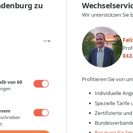
ndenburg
zu
Wechselservi
Wir unterstützen Sie 
Fel
Prof
043
Profitieren Sie von un
alb von 60
ungen
Individuelle Ang
Spezielle Tarif
inem
Zertifizierte un
eschrieben
Bundesverbandes
t.
Beratung für Sm