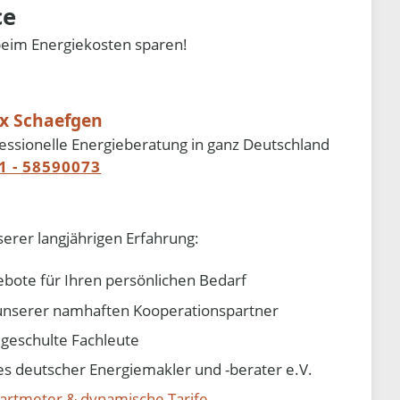
ce
beim Energiekosten sparen!
ix Schaefgen
essionelle Energieberatung in ganz Deutschland
1 - 58590073
serer langjährigen Erfahrung:
ebote für Ihren persönlichen Bedarf
e unserer namhaften Kooperationspartner
d geschulte Fachleute
 deutscher Energiemakler und -berater e.V.
artmeter & dynamische Tarife