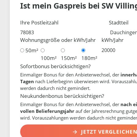
Ist mein Gaspreis bei
SW Villi
Ihre Postleitzahl
Stadtteil
Wohnungsgröße oder kWh/Jahr
kWh/Jahr
50m²
100m²
150m²
180m²
Sofortbonus berücksichtigen?
Einmaliger Bonus für den Anbieterwechsel, der
innerh
Tagen
nach Lieferbeginn überwiesen wird. Vorauszahl
werden dadurch nicht gemindert.
Neukundenbonus berücksichtigen?
Einmaliger Bonus für den Anbieterwechsel, der
nach e
vollen Belieferungsjahr
auf der Jahresrechnung gutg
wird. Vorauszahlungen werden dadurch nicht geminder
JETZT VERGLEICHE