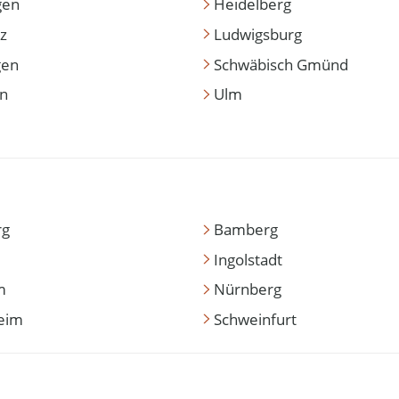
gen
Heidelberg
z
Ludwigsburg
gen
Schwäbisch Gmünd
en
Ulm
rg
Bamberg
Ingolstadt
m
Nürnberg
eim
Schweinfurt