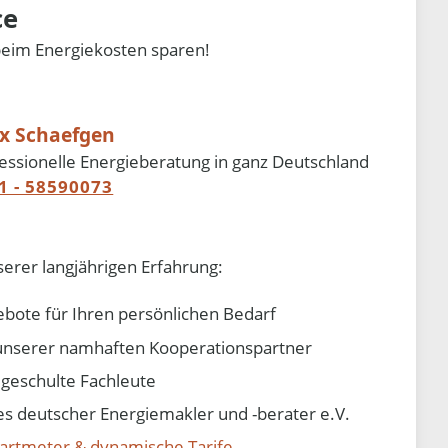
ce
beim Energiekosten sparen!
ix Schaefgen
essionelle Energieberatung in ganz Deutschland
1 - 58590073
serer langjährigen Erfahrung:
ebote für Ihren persönlichen Bedarf
e unserer namhaften Kooperationspartner
d geschulte Fachleute
 deutscher Energiemakler und -berater e.V.
artmeter & dynamische Tarife