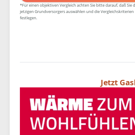
*Für einen objektiven Vergleich achten Sie bitte darauf, daß Sie 
jetzigen Grundversorgers auswählen und die Vergleichskriterien
festlegen.
Jetzt Ga