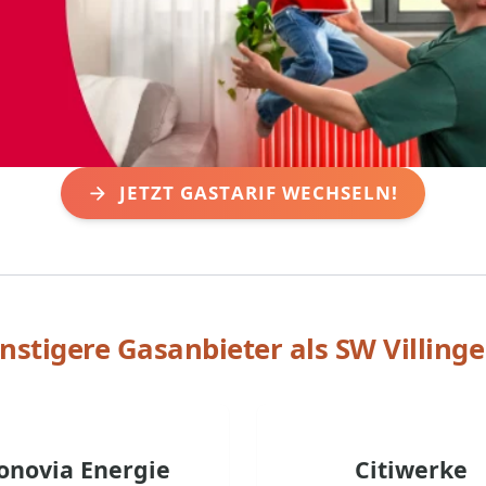
JETZT GASTARIF WECHSELN!
nstigere Gasanbieter als
SW Villinge
onovia Energie
Citiwerke