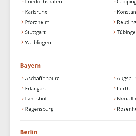
Friedrichshafen
Göppin
Karlsruhe
Konstan
Pforzheim
Reutlin
Stuttgart
Tübing
Waiblingen
Bayern
Aschaffenburg
Augsbu
Erlangen
Fürth
Landshut
Neu-Ul
Regensburg
Rosenh
Berlin