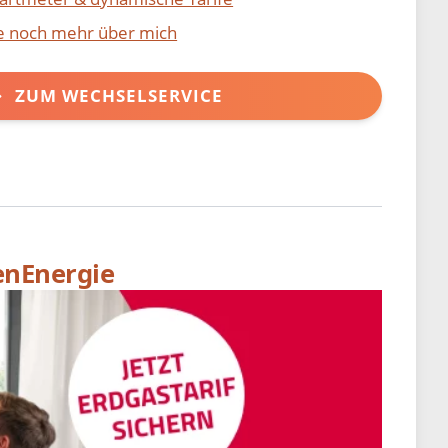
ie noch mehr über mich
ZUM WECHSELSERVICE
enEnergie