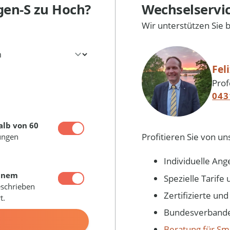
ngen-S
zu Hoch?
Wechselservi
Wir unterstützen Sie 
Fel
Prof
043
alb von 60
Profitieren Sie von un
ungen
Individuelle Ang
inem
Spezielle Tarif
eschrieben
Zertifizierte un
t.
Bundesverbandes
N
Beratung für Sm