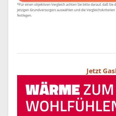
*Für einen objektiven Vergleich achten Sie bitte darauf, daß Sie 
jetzigen Grundversorgers auswählen und die Vergleichskriterien
festlegen.
Jetzt Ga