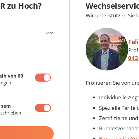
DR
zu Hoch?
Wechselservi
Wir unterstützen Sie 
Fel
Prof
043
alb von 60
Profitieren Sie von un
ungen
Individuelle Ang
inem
Spezielle Tarif
eschrieben
Zertifizierte un
t.
Bundesverbandes
N
Beratung für Sm