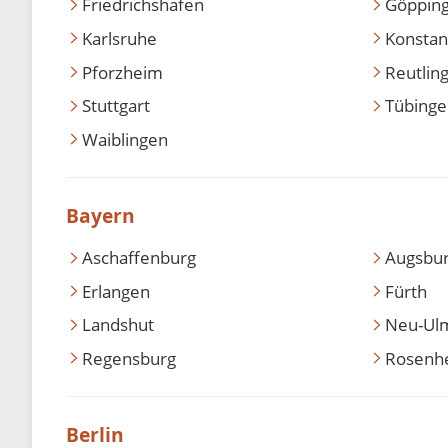
Friedrichshafen
Göppin
Karlsruhe
Konstan
Pforzheim
Reutlin
Stuttgart
Tübing
Waiblingen
Bayern
Aschaffenburg
Augsbu
Erlangen
Fürth
Landshut
Neu-Ul
Regensburg
Rosenh
Berlin