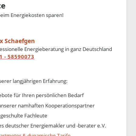
ce
beim Energiekosten sparen!
ix Schaefgen
essionelle Energieberatung in ganz Deutschland
1 - 58590073
serer langjährigen Erfahrung:
ebote für Ihren persönlichen Bedarf
e unserer namhaften Kooperationspartner
d geschulte Fachleute
 deutscher Energiemakler und -berater e.V.
artmeter & dynamische Tarife