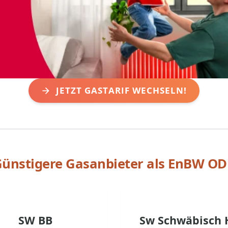
JETZT GASTARIF WECHSELN!
ünstigere Gasanbieter als
EnBW OD
SW BB
Sw Schwäbisch 