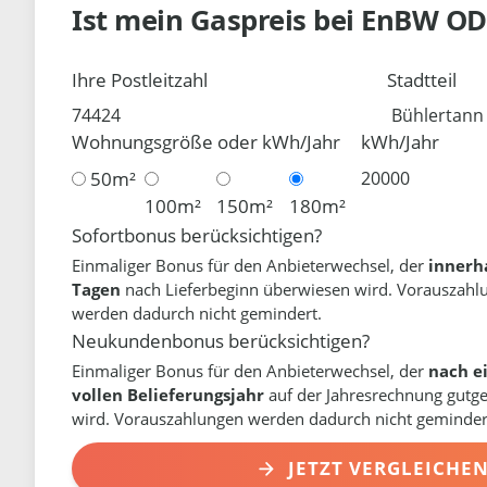
Ist mein Gaspreis bei
EnBW O
Ihre Postleitzahl
Stadtteil
Wohnungsgröße oder kWh/Jahr
kWh/Jahr
50m²
100m²
150m²
180m²
Sofortbonus berücksichtigen?
Einmaliger Bonus für den Anbieterwechsel, der
innerh
Tagen
nach Lieferbeginn überwiesen wird. Vorauszahl
werden dadurch nicht gemindert.
Neukundenbonus berücksichtigen?
Einmaliger Bonus für den Anbieterwechsel, der
nach e
vollen Belieferungsjahr
auf der Jahresrechnung gutg
wird. Vorauszahlungen werden dadurch nicht geminder
JETZT VERGLEICHE