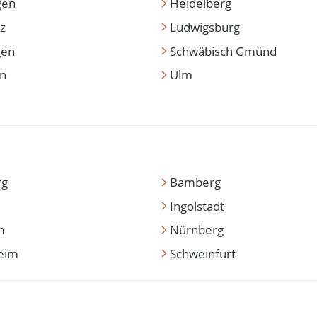
gen
Heidelberg
z
Ludwigsburg
gen
Schwäbisch Gmünd
en
Ulm
rg
Bamberg
Ingolstadt
m
Nürnberg
eim
Schweinfurt