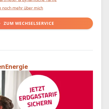
ie noch mehr über mich
ZUM WECHSELSERVICE
enEnergie