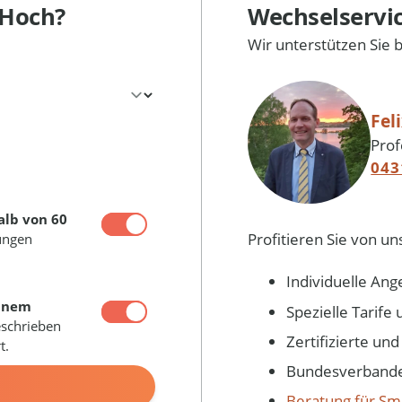
 Hoch?
Wechselservi
Wir unterstützen Sie 
Fel
Prof
043
alb von 60
Profitieren Sie von un
ungen
Individuelle Ang
inem
Spezielle Tarif
eschrieben
Zertifizierte un
t.
Bundesverbandes
N
Beratung für Sm