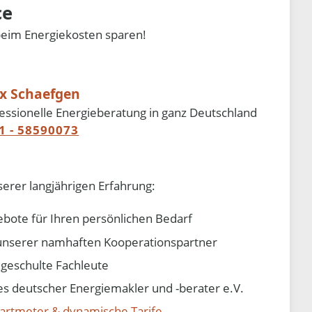
ce
beim Energiekosten sparen!
ix Schaefgen
essionelle Energieberatung in ganz Deutschland
1 - 58590073
serer langjährigen Erfahrung:
ebote für Ihren persönlichen Bedarf
e unserer namhaften Kooperationspartner
d geschulte Fachleute
 deutscher Energiemakler und -berater e.V.
artmeter & dynamische Tarife