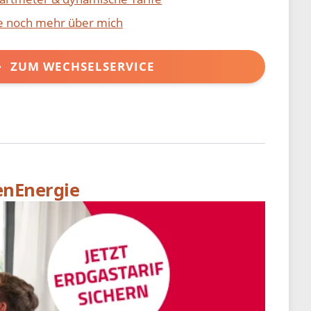
ie noch mehr über mich
ZUM WECHSELSERVICE
enEnergie