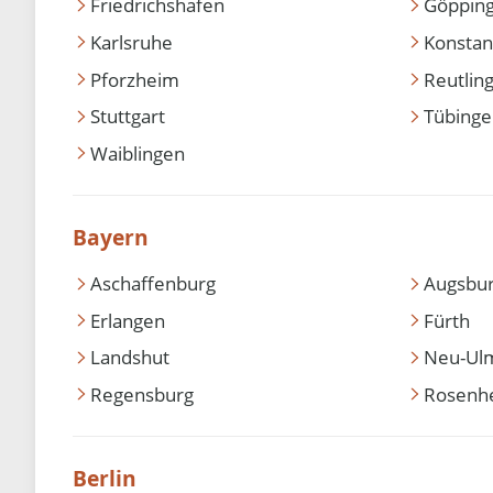
Friedrichshafen
Göppin
Karlsruhe
Konstan
Pforzheim
Reutlin
Stuttgart
Tübing
Waiblingen
Bayern
Aschaffenburg
Augsbu
Erlangen
Fürth
Landshut
Neu-Ul
Regensburg
Rosenh
Berlin