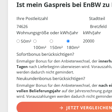
Ist mein Gaspreis bei
EnBW
zu
Ihre Postleitzahl
Stadtteil
Wohnungsgröße oder kWh/Jahr
kWh/Jahr
50m²
100m²
150m²
180m²
Sofortbonus berücksichtigen?
Einmaliger Bonus für den Anbieterwechsel, der
innerh
Tagen
nach Lieferbeginn überwiesen wird. Vorauszahl
werden dadurch nicht gemindert.
Neukundenbonus berücksichtigen?
Einmaliger Bonus für den Anbieterwechsel, der
nach e
vollen Belieferungsjahr
auf der Jahresrechnung gutg
wird. Vorauszahlungen werden dadurch nicht geminder
JETZT VERGLEICHE