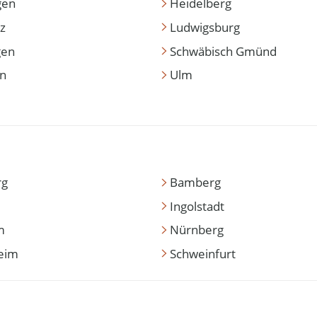
gen
Heidelberg
z
Ludwigsburg
gen
Schwäbisch Gmünd
en
Ulm
rg
Bamberg
Ingolstadt
m
Nürnberg
eim
Schweinfurt