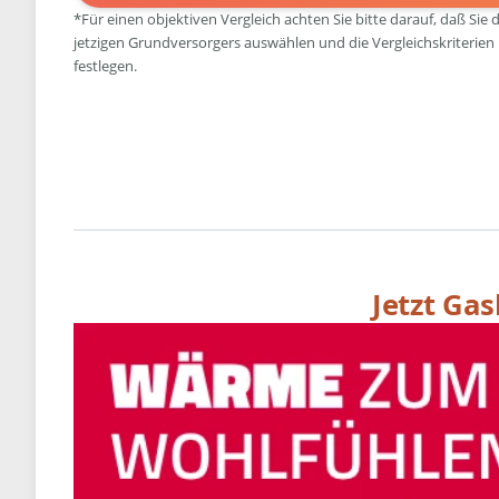
*Für einen objektiven Vergleich achten Sie bitte darauf, daß Sie 
jetzigen Grundversorgers auswählen und die Vergleichskriterien
festlegen.
Jetzt Ga