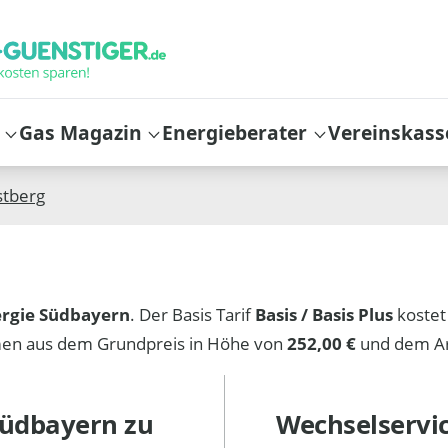
Gas Magazin
Energieberater
Vereinskass
stberg
rgie Südbayern
. Der Basis Tarif
Basis / Basis Plus
koste
mmen aus dem Grundpreis in Höhe von
252,00 €
und dem Ar
Südbayern
zu
Wechselservi