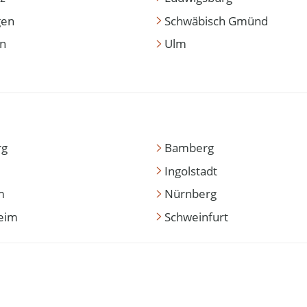
gen
Schwäbisch Gmünd
en
Ulm
rg
Bamberg
Ingolstadt
m
Nürnberg
eim
Schweinfurt