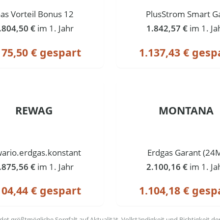
as Vorteil Bonus 12
PlusStrom Smart G
.804,50 €
im 1. Jahr
1.842,57 €
im 1. Ja
175,50 € gespart
1.137,43 € gesp
REWAG
MONTANA
ario.erdgas.konstant
Erdgas Garant (24
.875,56 €
im 1. Jahr
2.100,16 €
im 1. Ja
104,44 € gespart
1.104,18 € gesp
t größtmögliche Sorgfalt auf Aktualität, Vollständigkeit und Richtigkeit de