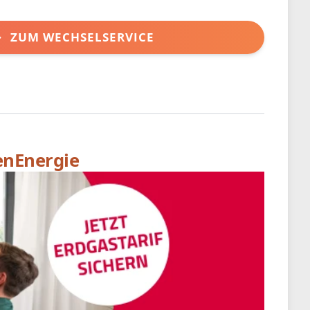
ZUM WECHSELSERVICE
enEnergie