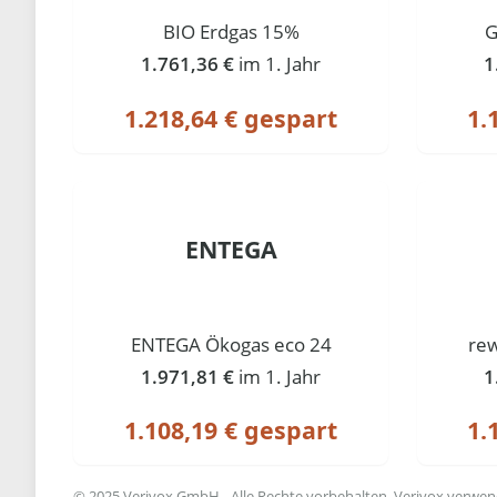
BIO Erdgas 15%
G
1.761,36 €
im 1. Jahr
1
1.218,64 € gespart
1.
ENTEGA
ENTEGA Ökogas eco 24
rew
1.971,81 €
im 1. Jahr
1
1.108,19 € gespart
1.
© 2025 Verivox GmbH - Alle Rechte vorbehalten. Verivox verwende