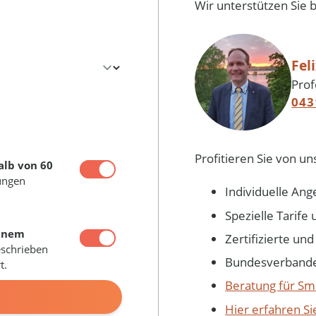
Wir unterstützen Sie 
Fel
Prof
043
Profitieren Sie von un
alb von 60
ungen
Individuelle Ang
Spezielle Tarif
inem
Zertifizierte un
eschrieben
Bundesverbandes
t.
Beratung für Sm
N
Hier erfahren S