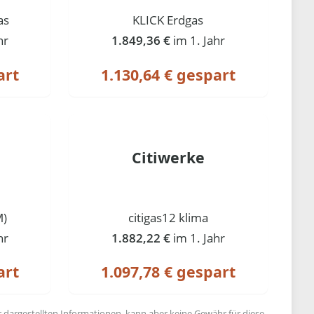
as
KLICK Erdgas
hr
1.849,36 €
im 1. Jahr
art
1.130,64 € gespart
Citiwerke
M)
citigas12 klima
hr
1.882,22 €
im 1. Jahr
art
1.097,78 € gespart
r dargestellten Informationen, kann aber keine Gewähr für diese