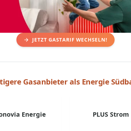
JETZT GASTARIF WECHSELN!
tigere Gasanbieter als
Energie Südb
onovia Energie
PLUS Strom