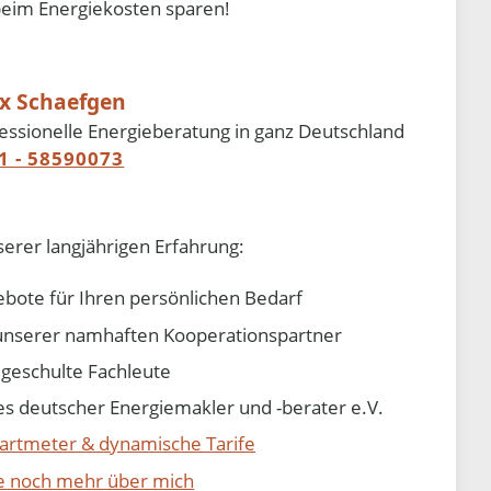
beim Energiekosten sparen!
ix Schaefgen
essionelle Energieberatung in ganz Deutschland
1 - 58590073
serer langjährigen Erfahrung:
ebote für Ihren persönlichen Bedarf
e unserer namhaften Kooperationspartner
d geschulte Fachleute
 deutscher Energiemakler und -berater e.V.
artmeter & dynamische Tarife
ie noch mehr über mich