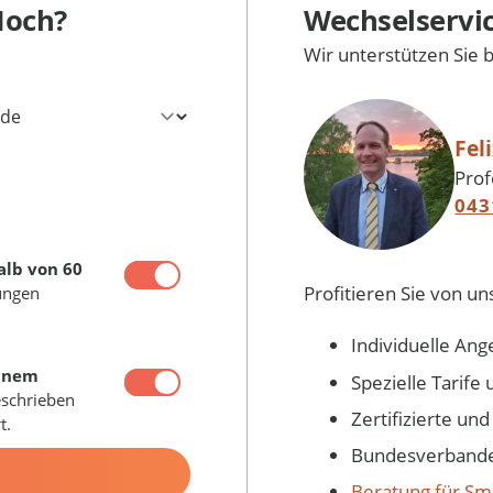
Hoch?
Wechselservi
Wir unterstützen Sie 
Fel
Prof
043
alb von 60
Profitieren Sie von un
ungen
Individuelle Ang
inem
Spezielle Tarif
eschrieben
Zertifizierte un
t.
Bundesverbandes
N
Beratung für Sm