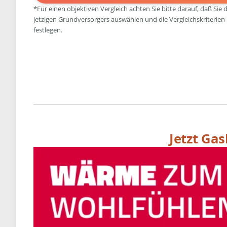
*Für einen objektiven Vergleich achten Sie bitte darauf, daß Sie 
jetzigen Grundversorgers auswählen und die Vergleichskriterien
festlegen.
Jetzt Ga