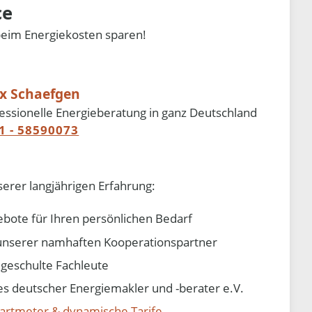
ce
beim Energiekosten sparen!
ix Schaefgen
essionelle Energieberatung in ganz Deutschland
1 - 58590073
serer langjährigen Erfahrung:
ebote für Ihren persönlichen Bedarf
e unserer namhaften Kooperationspartner
d geschulte Fachleute
 deutscher Energiemakler und -berater e.V.
artmeter & dynamische Tarife