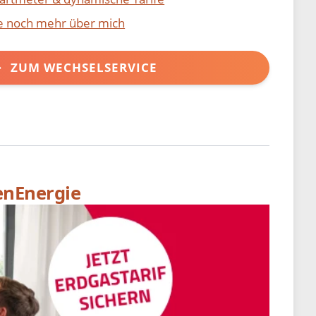
ie noch mehr über mich
ZUM WECHSELSERVICE
enEnergie