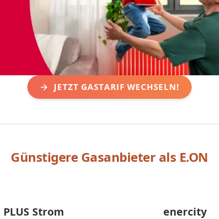
JETZT GASTARIF WECHSELN!
Günstigere Gasanbieter als
E.ON
PLUS Strom
enercity