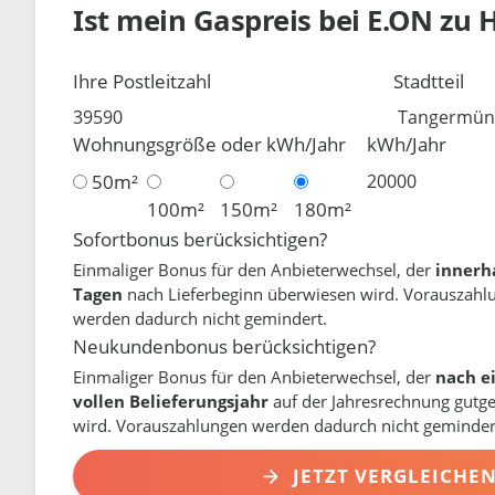
Ist mein Gaspreis bei
E.ON
zu 
Ihre Postleitzahl
Stadtteil
Wohnungsgröße oder kWh/Jahr
kWh/Jahr
50m²
100m²
150m²
180m²
Sofortbonus berücksichtigen?
Einmaliger Bonus für den Anbieterwechsel, der
innerh
Tagen
nach Lieferbeginn überwiesen wird. Vorauszahl
werden dadurch nicht gemindert.
Neukundenbonus berücksichtigen?
Einmaliger Bonus für den Anbieterwechsel, der
nach e
vollen Belieferungsjahr
auf der Jahresrechnung gutg
wird. Vorauszahlungen werden dadurch nicht geminder
JETZT VERGLEICHE