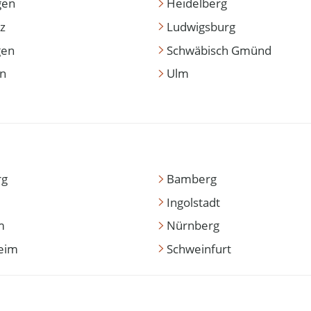
gen
Heidelberg
z
Ludwigsburg
gen
Schwäbisch Gmünd
en
Ulm
rg
Bamberg
Ingolstadt
m
Nürnberg
eim
Schweinfurt