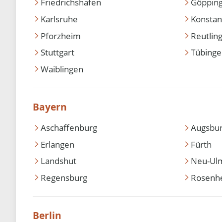
Friedrichshafen
Göppin
Karlsruhe
Konstan
Pforzheim
Reutlin
Stuttgart
Tübing
Waiblingen
Bayern
Aschaffenburg
Augsbu
Erlangen
Fürth
Landshut
Neu-Ul
Regensburg
Rosenh
Berlin