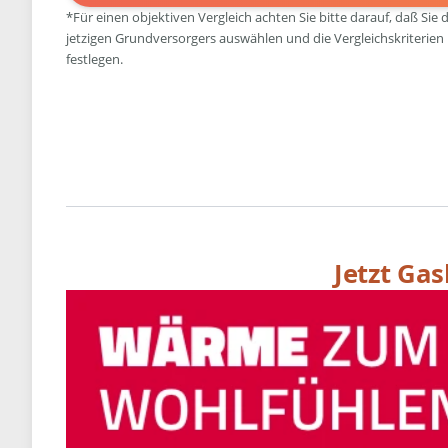
*Für einen objektiven Vergleich achten Sie bitte darauf, daß Sie 
jetzigen Grundversorgers auswählen und die Vergleichskriterien
festlegen.
Jetzt Ga