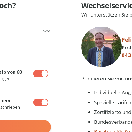
och?
Wechselservi
Wir unterstützen Sie 
Fel
Prof
043
alb von 60
Profitieren Sie von un
ungen
Individuelle Ang
inem
Spezielle Tarif
eschrieben
Zertifizierte un
t.
Bundesverbandes
N
Beratung für Sm