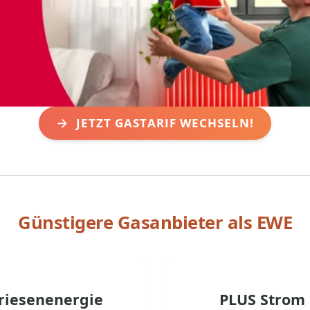
JETZT GASTARIF WECHSELN!
Günstigere Gasanbieter als
EWE
friesenenergie
PLUS Strom