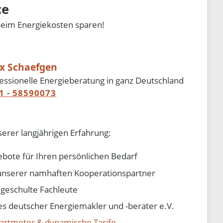
ce
beim Energiekosten sparen!
ix Schaefgen
essionelle Energieberatung in ganz Deutschland
1 - 58590073
serer langjährigen Erfahrung:
ebote für Ihren persönlichen Bedarf
e unserer namhaften Kooperationspartner
d geschulte Fachleute
 deutscher Energiemakler und -berater e.V.
artmeter & dynamische Tarife