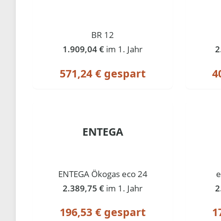
BR 12
1.909,04 €
im 1. Jahr
2
571,24 € gespart
4
ENTEGA
ENTEGA Ökogas eco 24
e
2.389,75 €
im 1. Jahr
2
196,53 € gespart
1