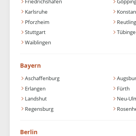
Friedrichshafen
Göppin
Karlsruhe
Konstan
Pforzheim
Reutlin
Stuttgart
Tübing
Waiblingen
Bayern
Aschaffenburg
Augsbu
Erlangen
Fürth
Landshut
Neu-Ul
Regensburg
Rosenh
Berlin