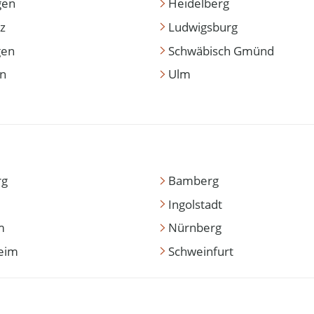
gen
Heidelberg
z
Ludwigsburg
gen
Schwäbisch Gmünd
en
Ulm
rg
Bamberg
Ingolstadt
m
Nürnberg
eim
Schweinfurt