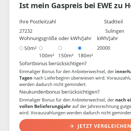
Ist mein Gaspreis bei
EWE
zu H
Ihre Postleitzahl
Stadtteil
Wohnungsgröße oder kWh/Jahr
kWh/Jahr
50m²
100m²
150m²
180m²
Sofortbonus berücksichtigen?
Einmaliger Bonus für den Anbieterwechsel, der
innerh
Tagen
nach Lieferbeginn überwiesen wird. Vorauszahl
werden dadurch nicht gemindert.
Neukundenbonus berücksichtigen?
Einmaliger Bonus für den Anbieterwechsel, der
nach e
vollen Belieferungsjahr
auf der Jahresrechnung gutg
wird. Vorauszahlungen werden dadurch nicht geminder
JETZT VERGLEICHE