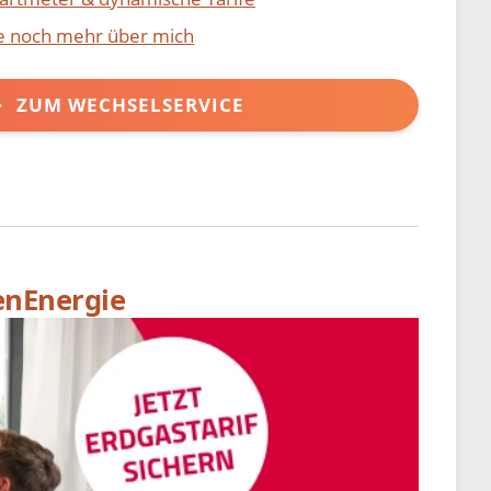
ie noch mehr über mich
ZUM WECHSELSERVICE
enEnergie