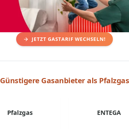
JETZT GASTARIF WECHSELN!
Günstigere Gasanbieter als
Pfalzga
Pfalzgas
ENTEGA