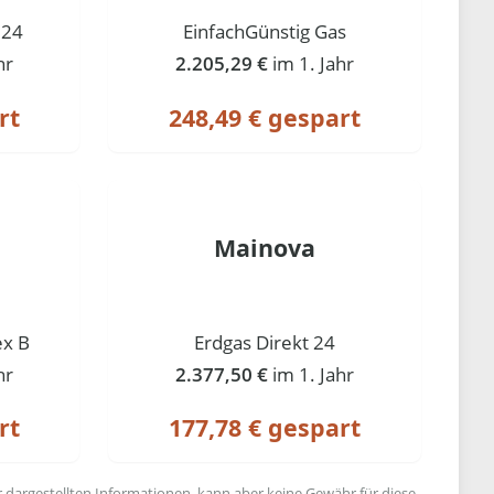
 24
EinfachGünstig Gas
hr
2.205,29 €
im 1. Jahr
rt
248,49 € gespart
Mainova
ex B
Erdgas Direkt 24
hr
2.377,50 €
im 1. Jahr
rt
177,78 € gespart
r dargestellten Informationen, kann aber keine Gewähr für diese