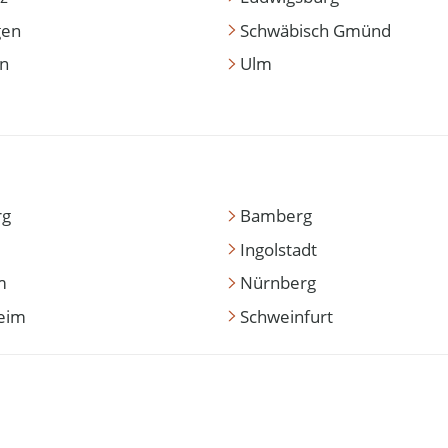
gen
Schwäbisch Gmünd
en
Ulm
rg
Bamberg
Ingolstadt
m
Nürnberg
eim
Schweinfurt