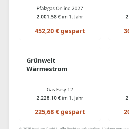
Pfalzgas Online 2027
2.001,58 €
im 1. Jahr
2
452,20 € gespart
3
Grünwelt
Wärmestrom
Gas Easy 12
2.228,10 €
im 1. Jahr
2
225,68 € gespart
2
© 2025 Verivox GmbH - Alle Rechte vorbehalten. Verivox verwende