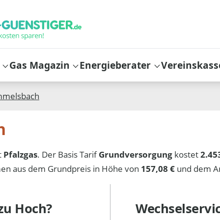
Gas Magazin
Energieberater
Vereinskass
melsbach
h
t
Pfalzgas
. Der Basis Tarif
Grundversorgung
kostet
2.45
mmen aus dem Grundpreis in Höhe von
157,08 €
und dem Ar
zu Hoch?
Wechselservi