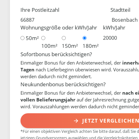
Ihre Postleitzahl
Stadtteil
Wohnungsgröße oder kWh/Jahr
kWh/Jahr
50m²
100m²
150m²
180m²
Sofortbonus berücksichtigen?
Einmaliger Bonus für den Anbieterwechsel, der
innerh
Tagen
nach Lieferbeginn überwiesen wird. Vorauszahl
werden dadurch nicht gemindert.
Neukundenbonus berücksichtigen?
Einmaliger Bonus für den Anbieterwechsel, der
nach e
vollen Belieferungsjahr
auf der Jahresrechnung gutg
wird. Vorauszahlungen werden dadurch nicht geminder
JETZT VERGLEICHE
*Für einen objektiven Vergleich achten Sie bitte darauf, daß Sie 
jetzigen Grundversorgers auswählen und die Vergleichskriterien