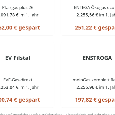
Pfalzgas plus 26
ENTEGA Ökogas eco
.091,78 €
im 1. Jahr
2.255,56 €
im 1. Ja
62,00 € gespart
251,22 € gespa
EV Filstal
ENSTROGA
EVF-Gas-direkt
meinGas komplett fl
.253,04 €
im 1. Jahr
2.255,96 €
im 1. Ja
00,74 € gespart
197,82 € gespa
t größtmögliche Sorgfalt auf Aktualität, Vollständigkeit und Richtigkeit de