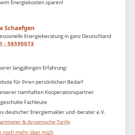
beim Energiekosten sparen!
ix Schaefgen
essionelle Energieberatung in ganz Deutschland
1 - 58590073
serer langjährigen Erfahrung:
ebote für Ihren persönlichen Bedarf
e unserer namhaften Kooperationspartner
d geschulte Fachleute
 deutscher Energiemakler und -berater e.V.
artmeter & dynamische Tarife
ie noch mehr über mich