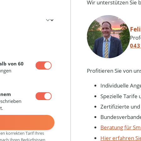
Wir unterstützen Sie 
Fel
Prof
043
alb von 60
Profitieren Sie von un
ungen
Individuelle Ang
inem
Spezielle Tarif
eschrieben
Zertifizierte un
t.
Bundesverbandes
N
Beratung für Sm
den korrekten Tarif Ihres
Hier erfahren S
 nach Ihren Bedürfnissen