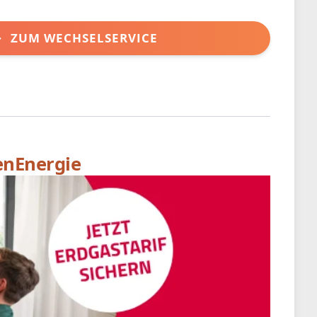
ZUM WECHSELSERVICE
enEnergie