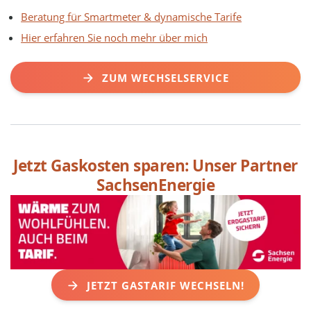
Beratung für Smartmeter & dynamische Tarife
Hier erfahren Sie noch mehr über mich
ZUM WECHSELSERVICE
Jetzt Gaskosten sparen: Unser Partner
SachsenEnergie
JETZT GASTARIF WECHSELN!