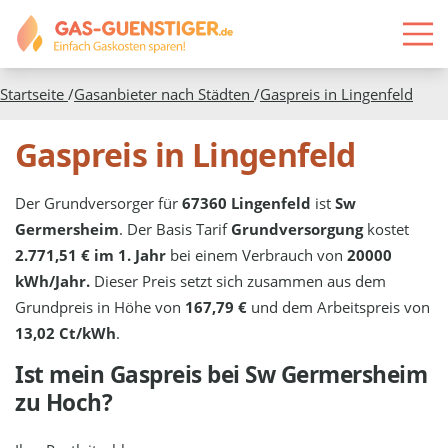
Startseite
/
Gasanbieter nach Städten
/
Gaspreis in
Lingenfeld
Gaspreis in Lingenfeld
Der Grundversorger für
67360 Lingenfeld
ist
Sw
Germersheim
. Der Basis Tarif
Grundversorgung
kostet
2.771,51 € im 1. Jahr
bei einem Verbrauch von
20000
kWh/Jahr.
Dieser Preis setzt sich zusammen aus dem
Grundpreis in Höhe von
167,79 €
und dem Arbeitspreis von
13,02 Ct/kWh
.
Ist mein Gaspreis bei
Sw Germersheim
zu Hoch?