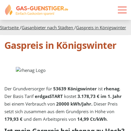
Startseite
/
Gasanbieter nach Städten
/
Gaspreis in
Königswinter
Gaspreis in Königswinter
Der Grundversorger für
53639 Königswinter
ist
rhenag
.
Der Basis Tarif
erdgasSTART
kostet
3.178,73 € im 1. Jahr
bei einem Verbrauch von
20000 kWh/Jahr.
Dieser Preis
setzt sich zusammen aus dem Grundpreis in Höhe von
179,93 €
und dem Arbeitspreis von
14,99 Ct/kWh
.