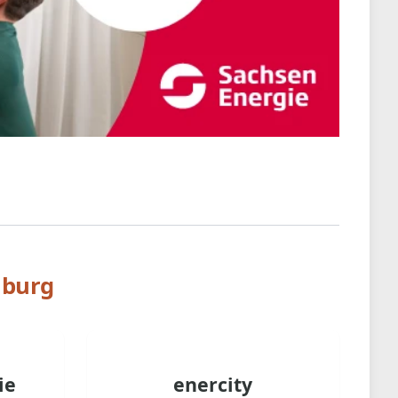
nburg
ie
enercity