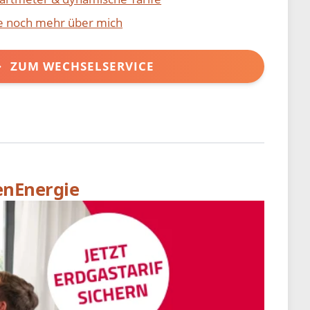
ie noch mehr über mich
ZUM WECHSELSERVICE
enEnergie