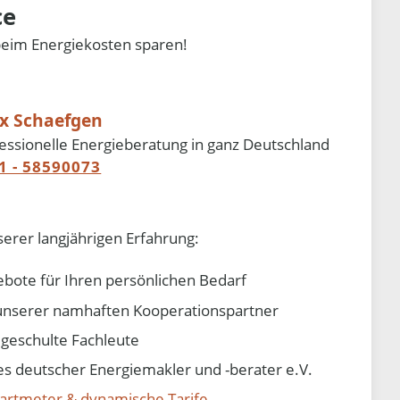
ce
beim Energiekosten sparen!
ix Schaefgen
essionelle Energieberatung in ganz Deutschland
1 - 58590073
serer langjährigen Erfahrung:
ebote für Ihren persönlichen Bedarf
e unserer namhaften Kooperationspartner
d geschulte Fachleute
 deutscher Energiemakler und -berater e.V.
artmeter & dynamische Tarife