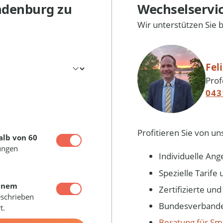
ndenburg
zu
Wechselservi
Wir unterstützen Sie 
Fel
Prof
043
Profitieren Sie von un
alb von 60
ungen
Individuelle Ang
Spezielle Tarif
inem
Zertifizierte un
eschrieben
Bundesverbandes
t.
Beratung für Sm