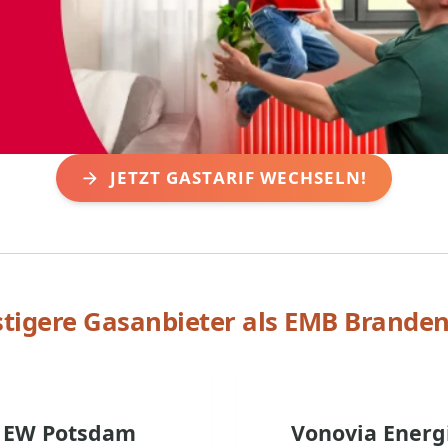
JETZT GASTARIF WECHSELN!
tigere Gasanbieter als
EMB Brande
EW Potsdam
Vonovia Energ