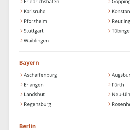
Friedrichshafen
Göppin
Karlsruhe
Konstan
Pforzheim
Reutlin
Stuttgart
Tübing
Waiblingen
Bayern
Aschaffenburg
Augsbu
Erlangen
Fürth
Landshut
Neu-Ul
Regensburg
Rosenh
Berlin