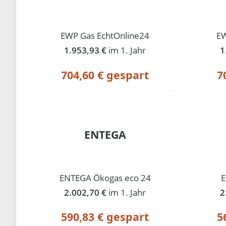
EWP Gas EchtOnline24
EW
1.953,93 €
im 1. Jahr
1
704,60 € gespart
7
ENTEGA
ENTEGA Ökogas eco 24
E
2.002,70 €
im 1. Jahr
2
590,83 € gespart
5