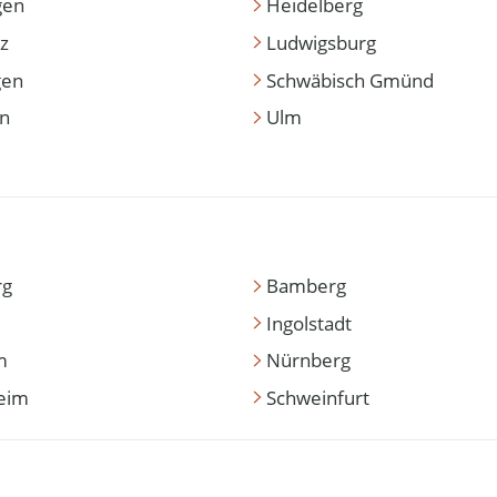
gen
Heidelberg
z
Ludwigsburg
gen
Schwäbisch Gmünd
en
Ulm
rg
Bamberg
Ingolstadt
m
Nürnberg
eim
Schweinfurt