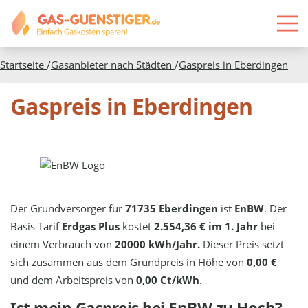
Startseite
/
Gasanbieter nach Städten
/
Gaspreis in
Eberdingen
Gaspreis in Eberdingen
Der Grundversorger für
71735 Eberdingen
ist
EnBW
. Der
Basis Tarif
Erdgas Plus
kostet
2.554,36 € im 1. Jahr
bei
einem Verbrauch von
20000 kWh/Jahr.
Dieser Preis setzt
sich zusammen aus dem Grundpreis in Höhe von
0,00 €
und dem Arbeitspreis von
0,00 Ct/kWh
.