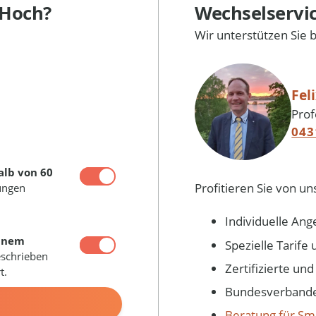
 Hoch?
Wechselservi
Wir unterstützen Sie 
Fel
Prof
043
alb von 60
Profitieren Sie von un
ungen
Individuelle Ang
inem
Spezielle Tarif
eschrieben
Zertifizierte un
t.
Bundesverbandes
N
Beratung für Sm