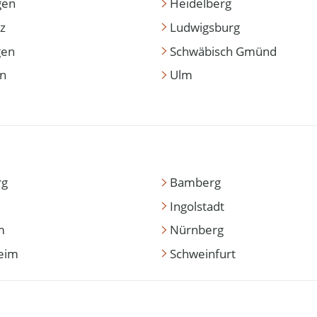
gen
Heidelberg
z
Ludwigsburg
gen
Schwäbisch Gmünd
en
Ulm
rg
Bamberg
Ingolstadt
m
Nürnberg
eim
Schweinfurt