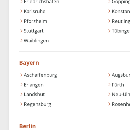
Friedrichshafen
Göppin
Karlsruhe
Konstan
Pforzheim
Reutlin
Stuttgart
Tübing
Waiblingen
Bayern
Aschaffenburg
Augsbu
Erlangen
Fürth
Landshut
Neu-Ul
Regensburg
Rosenh
Berlin