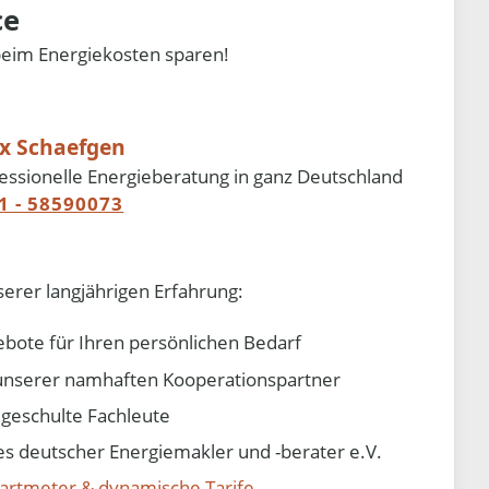
ce
beim Energiekosten sparen!
ix Schaefgen
essionelle Energieberatung in ganz Deutschland
1 - 58590073
serer langjährigen Erfahrung:
ebote für Ihren persönlichen Bedarf
e unserer namhaften Kooperationspartner
d geschulte Fachleute
 deutscher Energiemakler und -berater e.V.
artmeter & dynamische Tarife