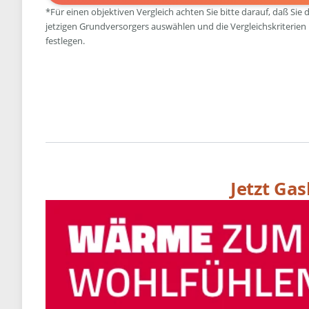
*Für einen objektiven Vergleich achten Sie bitte darauf, daß Sie 
jetzigen Grundversorgers auswählen und die Vergleichskriterien
festlegen.
Jetzt Ga