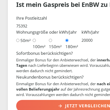
Ist mein Gaspreis bei
EnBW
zu
Ihre Postleitzahl
Wohnungsgröße oder kWh/Jahr
kWh/Jahr
50m²
100m²
150m²
180m²
Sofortbonus berücksichtigen?
Einmaliger Bonus für den Anbieterwechsel, der
innerh
Tagen
nach Lieferbeginn überwiesen wird. Vorauszahl
werden dadurch nicht gemindert.
Neukundenbonus berücksichtigen?
Einmaliger Bonus für den Anbieterwechsel, der
nach e
vollen Belieferungsjahr
auf der Jahresrechnung gutg
wird. Vorauszahlungen werden dadurch nicht geminder
JETZT VERGLEICHE