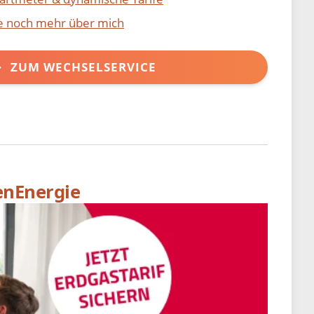
ie noch mehr über mich
ZUM WECHSELSERVICE
enEnergie