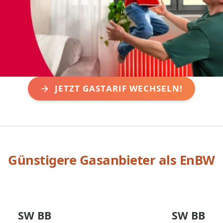
JETZT GASTARIF WECHSELN!
Günstigere Gasanbieter als
EnBW
SW BB
SW BB