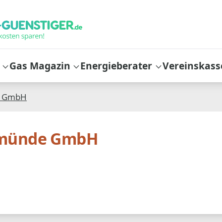
Gas Magazin
Energieberater
Vereinskass
e GmbH
rmünde GmbH