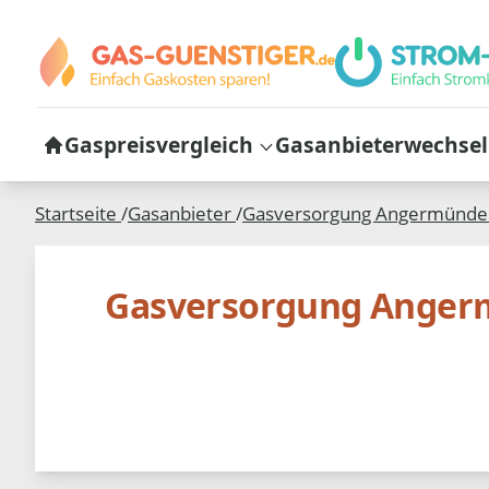
Gaspreisvergleich
Gasanbieterwechsel
Startseite
/
Gasanbieter
/
Gasversorgung Angermünd
Gasversorgung Ange